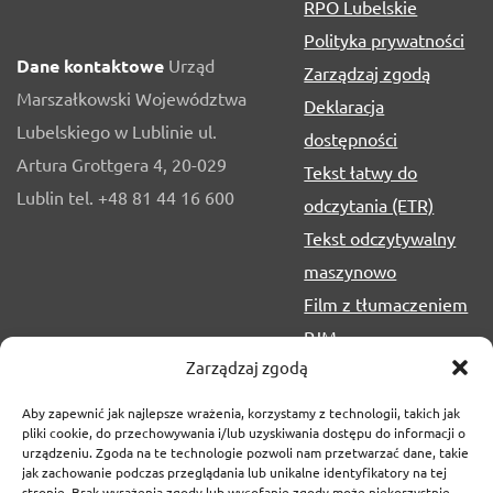
RPO Lubelskie
Polityka prywatności
Dane kontaktowe
Urząd
Zarządzaj zgodą
Marszałkowski Województwa
Deklaracja
Lubelskiego w Lublinie ul.
dostępności
Artura Grottgera 4, 20-029
Tekst łatwy do
Lublin tel. +48 81 44 16 600
odczytania (ETR)
Tekst odczytywalny
maszynowo
Film z tłumaczeniem
PJM
Zarządzaj zgodą
Aby zapewnić jak najlepsze wrażenia, korzystamy z technologii, takich jak
pliki cookie, do przechowywania i/lub uzyskiwania dostępu do informacji o
urządzeniu. Zgoda na te technologie pozwoli nam przetwarzać dane, takie
jak zachowanie podczas przeglądania lub unikalne identyfikatory na tej
stronie. Brak wyrażenia zgody lub wycofanie zgody może niekorzystnie