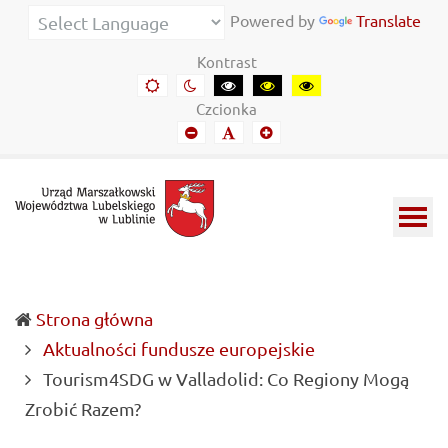
Urząd
Informacje
Powered by
Translate
Marszałkowski
o
Kontrast
Województwa
wojewódzkich
Domyślny
Kontrast
Kontrast
Kontrast
Kontrast
kontrast
nocny
czarny-
czarny-
żółto-
Lubelskiego
władzach
Czcionka
biały
żółty
czarny
Mniejszy
Domyślny
Mniejszy
w
samorządowych
font
font
font
Lublinie
i
Lubelszczyźnie
Strona główna
Aktualności fundusze europejskie
Tourism4SDG w Valladolid: Co Regiony Mogą
(current)
Zrobić Razem?