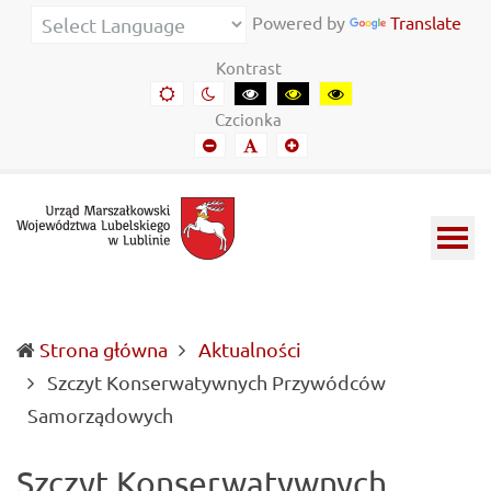
Urząd
Informacje
Powered by
Translate
Marszałkowski
o
Kontrast
Województwa
wojewódzkich
Domyślny
Kontrast
Kontrast
Kontrast
Kontrast
kontrast
nocny
czarny-
czarny-
żółto-
Lubelskiego
władzach
Czcionka
biały
żółty
czarny
Mniejszy
Domyślny
Mniejszy
w
samorządowych
font
font
font
Lublinie
i
Lubelszczyźnie
Strona główna
Aktualności
Szczyt Konserwatywnych Przywódców
(current)
Samorządowych
Szczyt Konserwatywnych