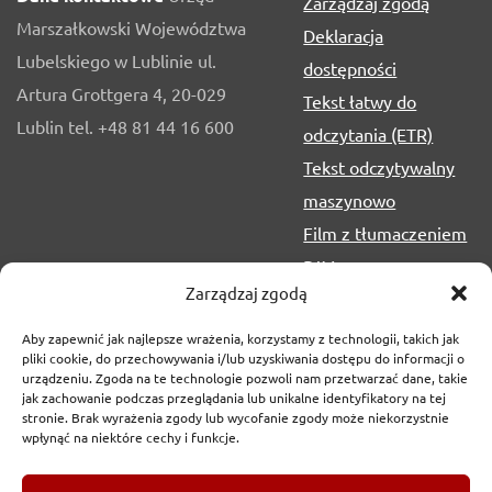
Zarządzaj zgodą
Marszałkowski Województwa
Deklaracja
Lubelskiego w Lublinie ul.
dostępności
Artura Grottgera 4, 20-029
Tekst łatwy do
Lublin tel. +48 81 44 16 600
odczytania (ETR)
Tekst odczytywalny
maszynowo
Film z tłumaczeniem
PJM
Zarządzaj zgodą
Aby zapewnić jak najlepsze wrażenia, korzystamy z technologii, takich jak
pliki cookie, do przechowywania i/lub uzyskiwania dostępu do informacji o
urządzeniu. Zgoda na te technologie pozwoli nam przetwarzać dane, takie
jak zachowanie podczas przeglądania lub unikalne identyfikatory na tej
stronie. Brak wyrażenia zgody lub wycofanie zgody może niekorzystnie
wpłynąć na niektóre cechy i funkcje.