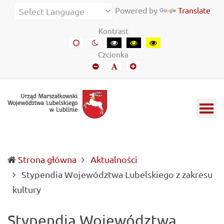
Urząd
Informacje
Powered by
Translate
Marszałkowski
o
Kontrast
Województwa
wojewódzkich
Domyślny
Kontrast
Kontrast
Kontrast
Kontrast
kontrast
nocny
czarny-
czarny-
żółto-
Lubelskiego
władzach
Czcionka
biały
żółty
czarny
Mniejszy
Domyślny
Mniejszy
w
samorządowych
font
font
font
Lublinie
i
Lubelszczyźnie
Strona główna
Aktualności
Stypendia Województwa Lubelskiego z zakresu
(current)
kultury
Stypendia Województwa