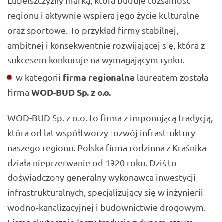
Lubelszczyzny marką, która buduje tożsamość
regionu i aktywnie wspiera jego życie kulturalne
oraz sportowe. To przykład firmy stabilnej,
ambitnej i konsekwentnie rozwijającej się, która z
sukcesem konkuruje na wymagającym rynku.
firma regionalna
w kategorii
laureatem została
WOD-BUD Sp. z o.o.
firma
WOD-BUD Sp. z o.o. to firma z imponującą tradycją,
która od lat współtworzy rozwój infrastruktury
naszego regionu. Polska firma rodzinna z Kraśnika
działa nieprzerwanie od 1920 roku. Dziś to
doświadczony generalny wykonawca inwestycji
infrastrukturalnych, specjalizujący się w inżynierii
wodno‑kanalizacyjnej i budownictwie drogowym.
Firma skutecznie łączy tradycję z dynamicznym