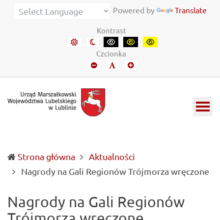
Urząd Marszałkowski Województwa Lubelskiego w Lubl
Informacje o wojewódzkich władzach samorządowych i 
Powered by
Translate
Kontrast
Domyślny kontrast
Kontrast nocny
Kontrast czarny-biały
Kontrast czarny-żółty
Kontrast żółto-czar
Czcionka
Mniejszy font
Domyślny font
Mniejszy font
Strona główna
Aktualności
(c
Nagrody na Gali Regionów Trójmorza wręczone
Nagrody na Gali Regionów
Trójmorza wręczone