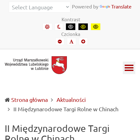
Urząd Marszałkowski Województwa Lubelskiego w Lubl
Informacje o wojewódzkich władzach samorządowych i 
Powered by
Translate
Kontrast
Domyślny kontrast
Kontrast nocny
Kontrast czarny-biały
Kontrast czarny-żółty
Kontrast żółto-czar
Czcionka
Mniejszy font
Domyślny font
Mniejszy font
Strona główna
Aktualności
(current
II Międzynarodowe Targi Rolne w Chinach
II Międzynarodowe Targi
Rolne w Chinach