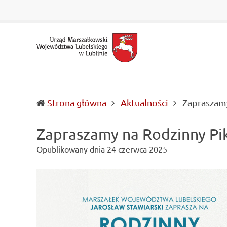
Urząd
Informacje
Marszałkowski
o
Województwa
wojewódzkich
Lubelskiego
władzach
w
samorządowych
Lublinie
i
Lubelszczyźnie
Strona główna
Aktualności
Zapraszamy
Zapraszamy na Rodzinny Pik
Opublikowany dnia
24 czerwca 2025