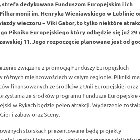
ii, strefa dedykowana Funduszom Europejskim i ich
Filharmonii im. Henryka Wieniawskiego w Lublinie o
azdy wieczoru – Viki Gabor, to tylko niektóre atrakc
go Pikniku Europejskiego który odbędzie się już 29
szawskiej 11. Jego rozpoczęcie planowane jest od go
darzenie związane z promocją Funduszy Europejskich
różnych miejscowościach w całym regionie. Pikniki ma
ów finansowanych ze środków z Unii Europejskiej oraz
orzystania ze środków programu Fundusze Europejskie 
jski w Rykach będzie pełen atrakcji. Wydarzenie został
 Gier i zabaw oraz Sceny.
otowanych stoiskach prezentowane będą projekty
niej uzyskać informacje udzielane przez specjalistów 