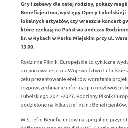
Gry i zabawy dla całej rodziny, pokazy mag
Beneficjentom, występy Opery Lubelskiej i 
lokalnych artystów, czy wreszcie koncert gwi
które czekają na Państwa podczas Rodzinne
br. w Rykach w Parku Miejskim przy ul. War
13.00.
Rodzinne Pikniki Europejskie to cykliczne wy
organizowane przez Województwo Lubelskie w 
celu prezentowanie efektów wdrażania projekt
rozpowszechnianie informacji o możliwości sk
Lubelskiego 2021-2027. Rodzinny Piknik Europe
podzielone na kilka stref m.in.: Beneficjentów,
W Strefie Beneficjentów na specjalnie przyg
dofinansowane ze środków UE. Będzie można w 