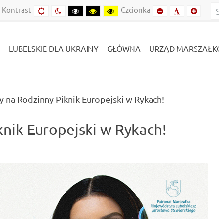
Kontrast
Czcionka
Domyślny
Kontrast
Kontrast
Kontrast
Kontrast
Mniejszy
Domyślny
Mniejs
kontrast
nocny
czarny-
czarny-
żółto-
font
font
font
biały
żółty
czarny
LUBELSKIE DLA UKRAINY
GŁÓWNA
URZĄD MARSZAŁK
(current)
 na Rodzinny Piknik Europejski w Rykach!
nik Europejski w Rykach!