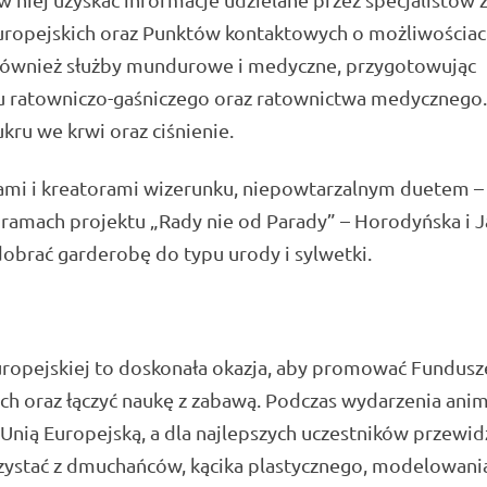
ropejskich oraz Punktów kontaktowych o możliwościa
ą również służby mundurowe i medyczne, przygotowując
u ratowniczo-gaśniczego oraz ratownictwa medycznego.
kru we krwi oraz ciśnienie.
istami i kreatorami wizerunku, niepowtarzalnym duetem 
amach projektu „Rady nie od Parady” – Horodyńska i 
 dobrać garderobę do typu urody i sylwetki.
Europejskiej to doskonała okazja, aby promować Fundusz
ch oraz łączyć naukę z zabawą. Podczas wydarzenia ani
 Unią Europejską, a dla najlepszych uczestników przewid
zystać z dmuchańców, kącika plastycznego, modelowani