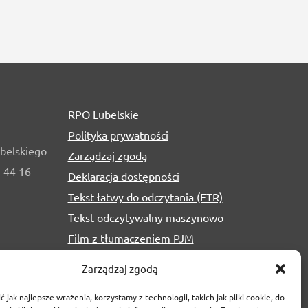
RPO Lubelskie
Polityka prywatności
belskiego
Zarządzaj zgodą
1 44 16
Deklaracja dostępności
Tekst łatwy do odczytania (ETR)
Tekst odczytywalny maszynowo
Film z tłumaczeniem PJM
Zarządzaj zgodą
 jak najlepsze wrażenia, korzystamy z technologii, takich jak pliki cookie, do