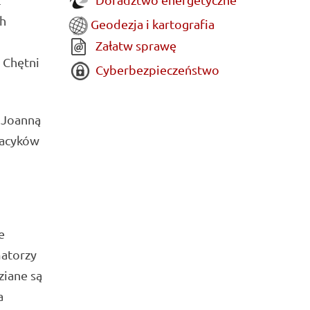
ch
Geodezja i kartografia
Załatw sprawę
 Chętni
Cyberbezpieczeństwo
– Joanną
Jacyków
e
matorzy
ziane są
a