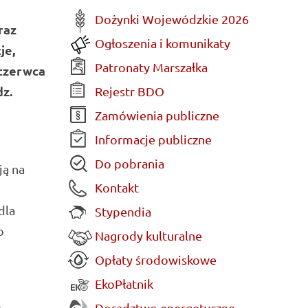
Dożynki Wojewódzkie 2026
raz
Ogłoszenia i komunikaty
je,
Patronaty Marszałka
 czerwca
dz.
Rejestr BDO
Zamówienia publiczne
Informacje publiczne
Do pobrania
ją na
Kontakt
dla
Stypendia
o
Nagrody kulturalne
Opłaty środowiskowe
EkoPłatnik
Doradztwo energetyczne
z