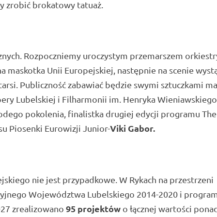
 zrobić brokatowy tatuaż.
cznych. Rozpoczniemy uroczystym przemarszem orkiestr
na maskotka Unii Europejskiej, następnie na scenie wyst
 starsi. Publiczność zabawiać będzie swymi sztuczkami ma
Opery Lubelskiej i Filharmonii im. Henryka Wieniawskieg
odego pokolenia, finalistka drugiej edycji programu The
Viki Gabor.
u Piosenki Eurowizji Junior-
jskiego nie jest przypadkowe. W Rykach na przestrzeni
acyjnego Województwa Lubelskiego 2014-2020 i progra
95 projektów
027 zrealizowano
o łącznej wartości pona