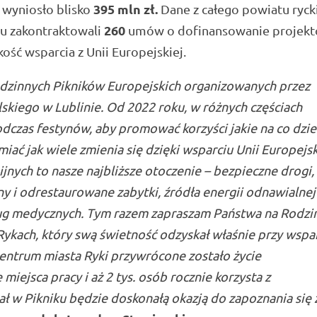
395 mln zł.
 wyniosło blisko
Dane z całego powiatu ryck
260
ru zakontraktowali
umów o dofinansowanie projekt
ość wsparcia z Unii Europejskiej.
dzinnych Pikników Europejskich organizowanych przez
iego w Lublinie. Od 2022 roku, w różnych częściach
dczas festynów, aby promować korzyści jakie na co dzi
ać jak wiele zmienia się dzięki wsparciu Unii Europejsk
nych to nasze najbliższe otoczenie – bezpieczne drogi,
y i odrestaurowane zabytki, źródła energii odnawialnej
sług medycznych. Tym razem zapraszam Państwa na Rodzi
Rykach, który swą świetność odzyskał właśnie przy wspa
 centrum miasta Ryki przywrócone zostało życie
jsca pracy i aż 2 tys. osób rocznie korzysta z
iał w Pikniku będzie doskonałą okazją do zapoznania się 