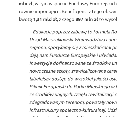
mln zł
, w tym wsparcie Funduszy Europejskich
równie imponujące. Beneficjenci z tego obsza
1,31 mld zł
897 mln zł
kwotę
, z czego
to wysok
– Edukacja poprzez zabawę to formuła Ro
Urząd Marszałkowski Województwa Lubelsk
regionu, spotykamy się z mieszkańcami po
dają nam Fundusze Europejskie i uświadami
Inwestycje dofinansowane ze środków unij
nowoczesne szkoły, zrewitalizowane teren
łatwiejszy dostęp do wysokiej jakości u
Piknik Europejski do Parku Miejskiego w 
ze środków unijnych. Dzięki rewitalizacji
zdegradowanym terenom, powstały nowe mie
infrastruktury społeczno-kulturalnej. Udz