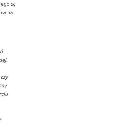
iego są
ów na
eń
iej.
 czy
nny
rciu
z