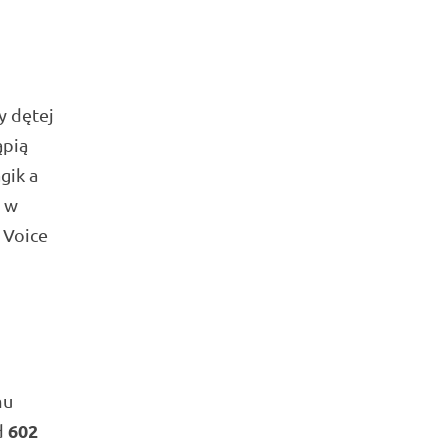
y dętej
ąpią
gik a
o w
 Voice
mu
602
d