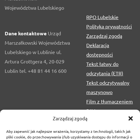
Województwa Lubelskiego
RPO Lubelskie
Polityka prywatności
Dane kontaktowe
Urząd
Zarządzaj zgodą
Marszałkowski Województwa
Deklaracja
Lubelskiego w Lublinie ul.
dostępności
Artura Grottgera 4, 20-029
Tekst łatwy do
Lublin tel. +48 81 44 16 600
odczytania (ETR)
Tekst odczytywalny
maszynowo
Film z tłumaczeniem
PJM
Zarządzaj zgodą
Aby zapewnić jak najlepsze wrażenia, korzystamy z technologii, takich jak
pliki cookie, do przechowywania i/lub uzyskiwania dostępu do informacji o