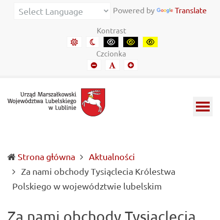
Urząd Marszałkowski Województwa Lubelskiego w Lubl
Informacje o wojewódzkich władzach samorządowych i 
Powered by
Translate
Kontrast
Domyślny kontrast
Kontrast nocny
Kontrast czarny-biały
Kontrast czarny-żółty
Kontrast żółto-czar
Czcionka
Mniejszy font
Domyślny font
Mniejszy font
Strona główna
Aktualności
Za nami obchody Tysiąclecia Królestwa
(current)
Polskiego w województwie lubelskim
Za nami obchody Tysiąclecia