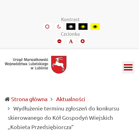
Urząd
Informacje
Marszałkowski
o
Kontrast
Województwa
wojewódzkich
Domyślny
Kontrast
Kontrast
Kontrast
Kontrast
kontrast
nocny
czarny-
czarny-
żółto-
Lubelskiego
władzach
Czcionka
biały
żółty
czarny
Mniejszy
Domyślny
Mniejszy
w
samorządowych
font
font
font
Lublinie
i
Lubelszczyźnie
Strona główna
Aktualności
Wydłużenie terminu zgłoszeń do konkursu
skierowanego do Kół Gospodyń Wiejskich
(current)
„Kobieta Przedsiębiorcza”