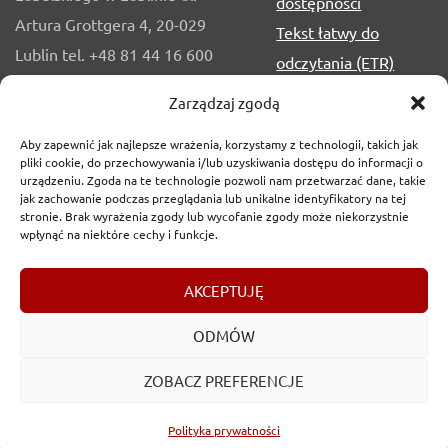
dostępności
Artura Grottgera 4, 20-029
Tekst łatwy do
Lublin tel. +48 81 44 16 600
odczytania (ETR)
Tekst odczytywalny
Zarządzaj zgodą
maszynowo
Aby zapewnić jak najlepsze wrażenia, korzystamy z technologii, takich jak
Film z tłumaczeniem
pliki cookie, do przechowywania i/lub uzyskiwania dostępu do informacji o
PJM
urządzeniu. Zgoda na te technologie pozwoli nam przetwarzać dane, takie
jak zachowanie podczas przeglądania lub unikalne identyfikatory na tej
stronie. Brak wyrażenia zgody lub wycofanie zgody może niekorzystnie
wpłynąć na niektóre cechy i funkcje.
AKCEPTUJĘ
ODMÓW
ZOBACZ PREFERENCJE
Copyrights
2017-2026 © Urząd Marszałkowski Województwa
Lubelskiego w Lublinie
Polityka prywatności