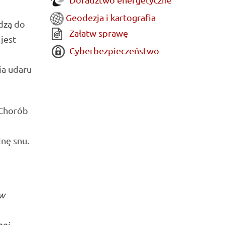
Geodezja i kartografia
adzą do
Załatw sprawę
jest
Cyberbezpieczeństwo
ia udaru
 Chorób
nę snu.
 w
nej