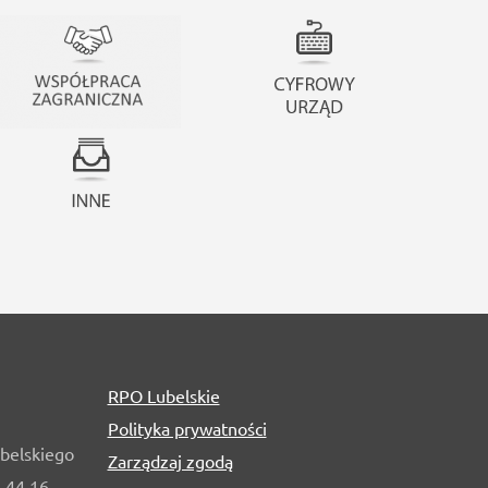
RPO Lubelskie
Polityka prywatności
belskiego
Zarządzaj zgodą
1 44 16