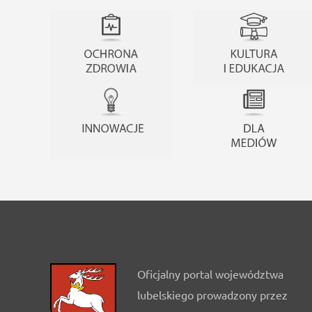
Oficjalny portal województwa
lubelskiego prowadzony przez