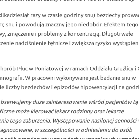
ilkadziesiąt razy w czasie godziny snu) bezdechy prow
rę snu i powodują znaczny jego niedobór. Efektem tego 
wy, zmęczenie i problemy z koncentracją. Długotrwałe
enie nadciśnienie tętnicze i zwiększa ryzyko wystąpien
Chorób Płuc w Poniatowej w ramach Oddziału Gruźlicy i
mnografii. W pracowni wykonywane jest badanie snu w
ie liczby bezdechów i epizodów hipowentylacji na godzi
obserwujemy duże zainteresowanie wśród pacjentów tą
iczne może kierować lekarz rodzinny oraz lekarze
ienia tego zaburzenia. Występowanie nasilonej senności
diagnozowane, w szczególności w odniesieniu do osób
az osób pracujących w zawodach wymagających wzmożo