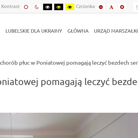
Kontrast
Czcionka
Domyślny
Kontrast
Kontrast
Kontrast
Kontrast
Mniejszy
Domyślny
Mniejs
kontrast
nocny
czarny-
czarny-
żółto-
font
font
font
biały
żółty
czarny
LUBELSKIE DLA UKRAINY
GŁÓWNA
URZĄD MARSZAŁK
 chorób płuc w Poniatowej pomagają leczyć bezdech se
oniatowej pomagają leczyć bezd