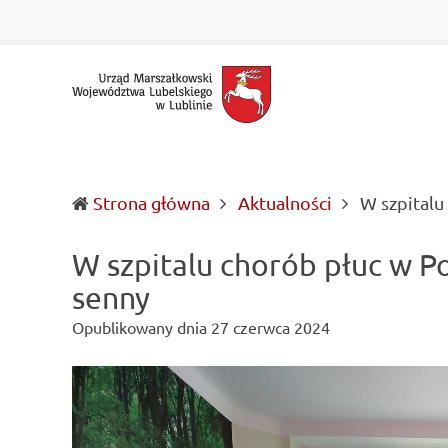
Urząd
Informacje
Marszałkowski
o
Województwa
wojewódzkich
Lubelskiego
władzach
w
samorządowych
Lublinie
i
Lubelszczyźnie
Strona główna
Aktualności
W szpitalu
W szpitalu chorób płuc w P
senny
Opublikowany dnia
27 czerwca 2024