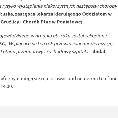
za ryzyko wystąpienia niekorzystnych następstw choroby
etuska, zastępca lekarza kierującego Oddziałem w
ruźlicy i Chorób Płuc w Poniatowej.
ojewódzkiego w grudniu ub. roku został zakupiony
SG). W planach na ten rok przewidziano modernizację
dodał
 I etapu przebudowy i rozbudowy szpitala
–
aficznym mogą się rejestrować pod numerem telefonu
–14.00.