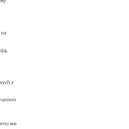
 na
ują,
wych z
ymaniem
lenu we