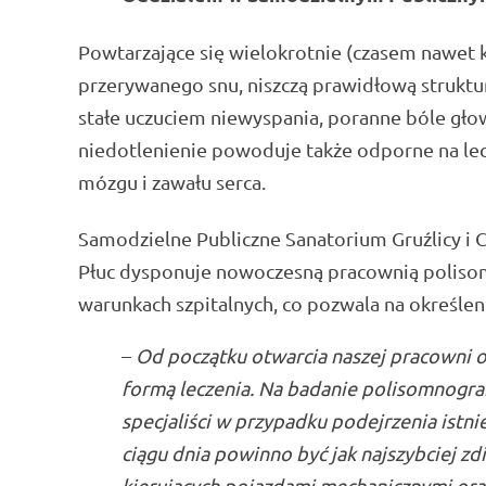
Powtarzające się wielokrotnie (czasem nawet k
przerywanego snu, niszczą prawidłową struktu
stałe uczuciem niewyspania, poranne bóle gło
niedotlenienie powoduje także odporne na lecz
mózgu i zawału serca.
Samodzielne Publiczne Sanatorium Gruźlicy i 
Płuc dysponuje nowoczesną pracownią poliso
warunkach szpitalnych, co pozwala na określen
–
Od początku otwarcia naszej pracowni 
formą leczenia. Na badanie polisomnograf
specjaliści w przypadku podejrzenia istn
ciągu dnia powinno być jak najszybciej z
kierujących pojazdami mechanicznymi or