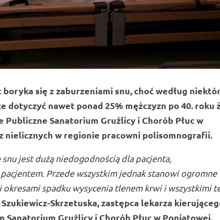
 boryka się z zaburzeniami snu, choć według niektó
dotyczyć nawet ponad 25% mężczyzn po 40. roku ż
 Publiczne Sanatorium Gruźlicy i Chorób Płuc w
z nielicznych w regionie pracowni polisomnografii.
snu jest dużą niedogodnością dla pacjenta,
 z pacjentem. Przede wszystkim jednak stanowi ogromne
i okresami spadku wysycenia tlenem krwi i wszystkimi t
 Szukiewicz-Skrzetuska, zastępca lekarza kierujące
Sanatorium Gruźlicy i Chorób Płuc w Poniatowej.