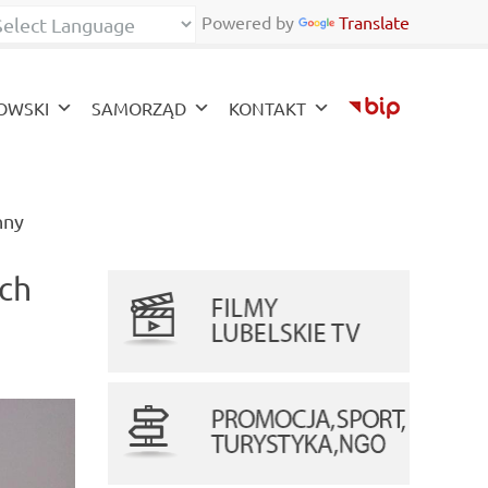
Powered by
Translate
zy
OWSKI
SAMORZĄD
KONTAKT
(current)
nny
ech