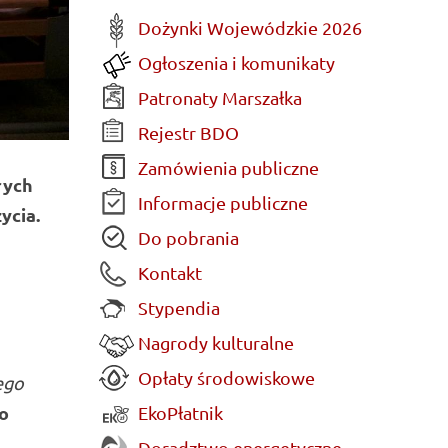
Dożynki Wojewódzkie 2026
Ogłoszenia i komunikaty
Patronaty Marszałka
Rejestr BDO
Zamówienia publiczne
rych
Informacje publiczne
ycia.
Do pobrania
Kontakt
Stypendia
Nagrody kulturalne
Opłaty środowiskowe
ego
go
EkoPłatnik
Doradztwo energetyczne