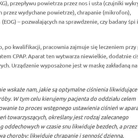
EKG), przepływu powietrza przez nos i usta (czujniki wyk
h przez wydychane powietrze), chrapanie (mikrofon),
(EOG) – pozwalających na sprawdzenie, czy badany śpi i
po kwalifikacji, pracownia zajmuje się leczeniem prz
tem CPAP. Aparat ten wytwarza niewielkie, dodatnie ciś
ych. Urządzenie wyposażone jest w maskę zakładaną na
e wskaże nam, jakie są optymalne ciśnienia likwidujące
róby. W tym celu kierujemy pacjenta do oddziału celem
owanie to proces wstępnego ustawienia ciśnień w apara
ń towarzyszących, określany jest rodzaj zalecanego
g oddechowych w czasie snu likwiduje bezdech, a przez
a choroby: likwiduje chrapanie i senność dzienną,