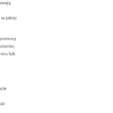
rywają
 w jakiej
y pomocy
nienie,
 nos lub
cie
 to