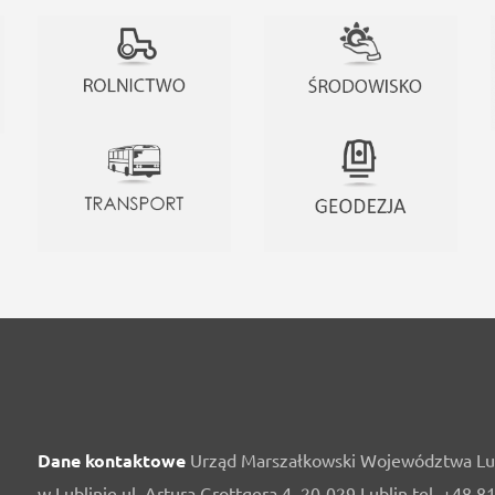
Dane kontaktowe
Urząd Marszałkowski Województwa Lu
w Lublinie ul. Artura Grottgera 4, 20-029 Lublin tel. +48 8