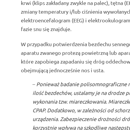
krwi (klips zakładany zwykle na palec), tętna (
zmiany temperatury i/lub ciśnienia wywołanyc
elektroencefalogram (EEG) i elektrookulogram 
fazie snu się znajduje.
W przypadku potwierdzenia bezdechu sennego, 
aparatu zwanego protezą powietrzną lub apara
które zapobiega zapadaniu się dróg oddechow
obejmującą jednocześnie nos i usta.
–
Ponieważ badanie polisomnograficzne ni
ilość bezdechów, ustalamy je na drodze p
wykonania tzw. miareczkowania. Miareczk
CPAP. Dodatkowo, w zależności od schorze
urządzenia. Zabezpieczenie drożności dró
korzystnie wpływa na szkodliwe następstw