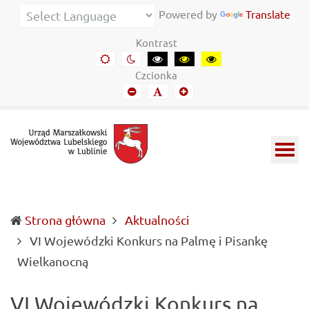
Urząd
Informacje
Powered by
Translate
Marszałkowski
o
Kontrast
Województwa
wojewódzkich
Domyślny
Kontrast
Kontrast
Kontrast
Kontrast
kontrast
nocny
czarny-
czarny-
żółto-
Lubelskiego
władzach
Czcionka
biały
żółty
czarny
Mniejszy
Domyślny
Mniejszy
w
samorządowych
font
font
font
Lublinie
i
Lubelszczyźnie
Strona główna
Aktualności
VI Wojewódzki Konkurs na Palmę i Pisankę
(current)
Wielkanocną
VI Wojewódzki Konkurs na