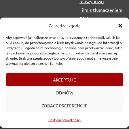
maszynowo
Film z tłumaczeniem
PJM
Zarządzaj zgodą
Aby zapewnić jak najlepsze wrażenia, korzystamy z technologii, takich jak
pliki cookie, do przechowywania i/lub uzyskiwania dostępu do informacji o
urządzeniu. Zgoda na te technologie pozwoli nam przetwarzać dane, takie
jak zachowanie podczas przeglądania lub unikalne identyfikatory na tej
stronie. Brak wyrażenia zgody lub wycofanie zgody może niekorzystnie
wpłynąć na niektóre cechy i funkcje.
Copyrights
2017-2026 © Urząd Marszałkowski Województwa
AKCEPTUJĘ
Lubelskiego w Lublinie
ODMÓW
ZOBACZ PREFERENCJE
Polityka prywatności