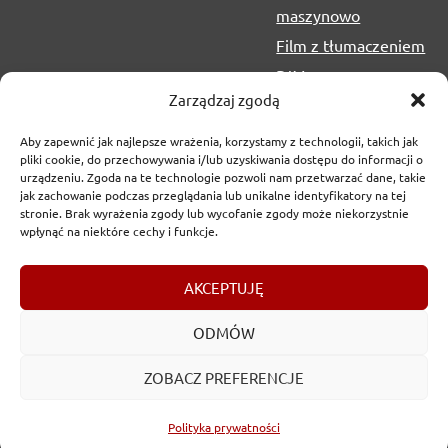
maszynowo
Film z tłumaczeniem
PJM
Zarządzaj zgodą
Aby zapewnić jak najlepsze wrażenia, korzystamy z technologii, takich jak
pliki cookie, do przechowywania i/lub uzyskiwania dostępu do informacji o
urządzeniu. Zgoda na te technologie pozwoli nam przetwarzać dane, takie
jak zachowanie podczas przeglądania lub unikalne identyfikatory na tej
stronie. Brak wyrażenia zgody lub wycofanie zgody może niekorzystnie
wpłynąć na niektóre cechy i funkcje.
Copyrights
2017-2026 © Urząd Marszałkowski Województwa
AKCEPTUJĘ
Lubelskiego w Lublinie
ODMÓW
ZOBACZ PREFERENCJE
Polityka prywatności