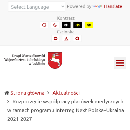
Urząd
Informacje
Powered by
Translate
Marszałkowski
o
Kontrast
Województwa
wojewódzkich
Domyślny
Kontrast
Kontrast
Kontrast
Kontrast
kontrast
nocny
czarny-
czarny-
żółto-
Lubelskiego
władzach
Czcionka
biały
żółty
czarny
Mniejszy
Domyślny
Mniejszy
w
samorządowych
font
font
font
Lublinie
i
Lubelszczyźnie
Strona główna
Aktualności
Rozpoczęcie współpracy placówek medycznych
w ramach programu Interreg Next Polska–Ukraina
(current)
2021-2027