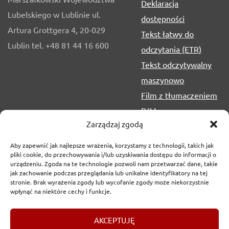
Deklaracja
Lubelskiego w Lublinie ul.
dostępności
Artura Grottgera 4, 20-029
Tekst łatwy do
Lublin tel. +48 81 44 16 600
odczytania (ETR)
Tekst odczytywalny
maszynowo
Film z tłumaczeniem
PJM
Zarządzaj zgodą
Aby zapewnić jak najlepsze wrażenia, korzystamy z technologii, takich jak
pliki cookie, do przechowywania i/lub uzyskiwania dostępu do informacji o
urządzeniu. Zgoda na te technologie pozwoli nam przetwarzać dane, takie
jak zachowanie podczas przeglądania lub unikalne identyfikatory na tej
stronie. Brak wyrażenia zgody lub wycofanie zgody może niekorzystnie
wpłynąć na niektóre cechy i funkcje.
Copyrights
2017-2026 © Urząd Marszałkowski Województwa
AKCEPTUJĘ