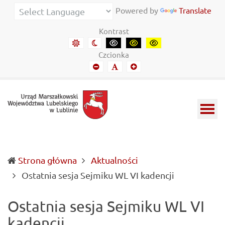
Urząd Marszałkowski Województwa Lubelskiego w Lubl
Informacje o wojewódzkich władzach samorządowych i 
Powered by
Translate
Kontrast
Domyślny kontrast
Kontrast nocny
Kontrast czarny-biały
Kontrast czarny-żółty
Kontrast żółto-czar
Czcionka
Mniejszy font
Domyślny font
Mniejszy font
Strona główna
Aktualności
(current)
Ostatnia sesja Sejmiku WL VI kadencji
Ostatnia sesja Sejmiku WL VI
kadencji