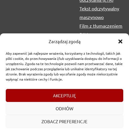
Tekst odczytywalny
maszynowo
Film z tłumaczeniem
PJM
Zarządzaj zgodą
Aby zapewnić jak najlepsze wrażenia, korzystamy z technologii, takich jak
pliki cookie, do przechowywania i/lub uzyskiwania dostępu do informacji o
urządzeniu. Zgoda na te technologie pozwoli nam przetwarzać dane, takie
jak zachowanie podczas przeglądania lub unikalne identyfikatory na tej
stronie. Brak wyrażenia zgody lub wycofanie zgody może niekorzystnie
wpłynąć na niektóre cechy i funkcje.
Copyrights
2017-2026 © Urząd Marszałkowski Województwa
AKCEPTUJĘ
Lubelskiego w Lublinie
ODMÓW
ZOBACZ PREFERENCJE