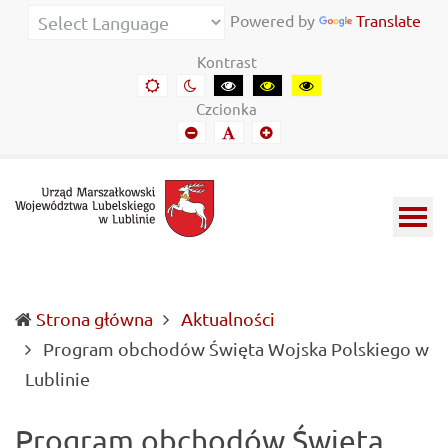
Urząd
Informacje
Powered by
Translate
Marszałkowski
o
Kontrast
Województwa
wojewódzkich
Domyślny
Kontrast
Kontrast
Kontrast
Kontrast
kontrast
nocny
czarny-
czarny-
żółto-
Lubelskiego
władzach
Czcionka
biały
żółty
czarny
Mniejszy
Domyślny
Mniejszy
w
samorządowych
font
font
font
Lublinie
i
Lubelszczyźnie
Strona główna
Aktualności
Program obchodów Święta Wojska Polskiego w
(current)
Lublinie
Program obchodów Święta