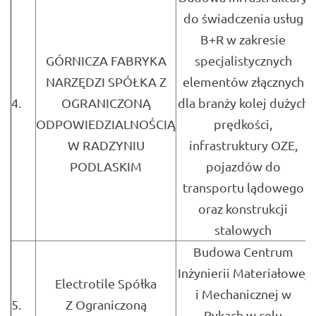
do świadczenia usług
B+R w zakresie
GÓRNICZA FABRYKA
specjalistycznych
NARZĘDZI SPÓŁKA Z
elementów złącznych
4.
OGRANICZONĄ
dla branży kolej dużych
ODPOWIEDZIALNOŚCIĄ
prędkości,
W RADZYNIU
infrastruktury OZE,
PODLASKIM
pojazdów do
transportu lądowego
oraz konstrukcji
stalowych
Budowa Centrum
Inżynierii Materiałowej
Electrotile Spółka
i Mechanicznej w
5.
Z Ograniczoną
Rykach w celu