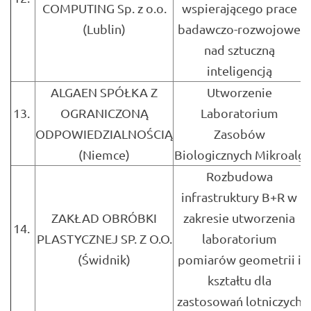
COMPUTING Sp. z o.o.
wspierającego prace
(Lublin)
badawczo-rozwojowe
nad sztuczną
inteligencją
ALGAEN SPÓŁKA Z
Utworzenie
13.
OGRANICZONĄ
Laboratorium
ODPOWIEDZIALNOŚCIĄ
Zasobów
(Niemce)
Biologicznych Mikroalg
Rozbudowa
infrastruktury B+R w
ZAKŁAD OBRÓBKI
zakresie utworzenia
14.
PLASTYCZNEJ SP. Z O.O.
laboratorium
(Świdnik)
pomiarów geometrii i
kształtu dla
zastosowań lotniczych