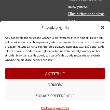
maszynowo
Film z tłumaczeniem
PJM
Zarządzaj zgodą
Aby zapewnić jak najlepsze wrażenia, korzystamy z technologii, takich jak
pliki cookie, do przechowywania i/lub uzyskiwania dostępu do informacji o
urządzeniu. Zgoda na te technologie pozwoli nam przetwarzać dane, takie
jak zachowanie podczas przeglądania lub unikalne identyfikatory na tej
stronie. Brak wyrażenia zgody lub wycofanie zgody może niekorzystnie
wpłynąć na niektóre cechy i funkcje.
Copyrights
2017-2026 © Urząd Marszałkowski Województwa
AKCEPTUJĘ
Lubelskiego w Lublinie
ODMÓW
ZOBACZ PREFERENCJE
Polityka prywatności