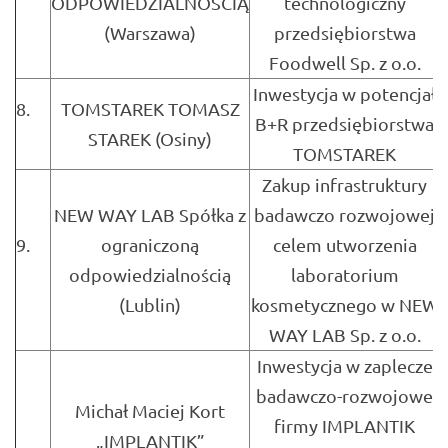
ODPOWIEDZIALNOŚCIĄ
technologiczny
(Warszawa)
przedsiębiorstwa
Foodwell Sp. z o.o.
Inwestycja w potencjał
8.
TOMSTAREK TOMASZ
B+R przedsiębiorstwa
STAREK (Osiny)
TOMSTAREK
Zakup infrastruktury
NEW WAY LAB Spółka z
badawczo rozwojowej
9.
ograniczoną
celem utworzenia
odpowiedzialnością
laboratorium
(Lublin)
kosmetycznego w NEW
WAY LAB Sp. z o.o.
Inwestycja w zaplecze
badawczo-rozwojowe
Michał Maciej Kort
firmy IMPLANTIK
„IMPLANTIK”