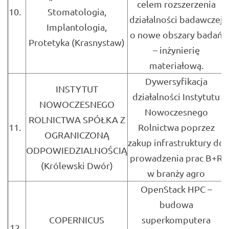
celem rozszerzenia
10.
Stomatologia,
działalności badawczej
Implantologia,
o nowe obszary badań
Protetyka (Krasnystaw)
– inżynierię
materiałową.
Dywersyfikacja
INSTYTUT
działalności Instytutu
NOWOCZESNEGO
Nowoczesnego
ROLNICTWA SPÓŁKA Z
11.
Rolnictwa poprzez
OGRANICZONĄ
zakup infrastruktury do
ODPOWIEDZIALNOŚCIĄ
prowadzenia prac B+R
(Królewski Dwór)
w branży agro
OpenStack HPC –
budowa
COPERNICUS
superkomputera
12.