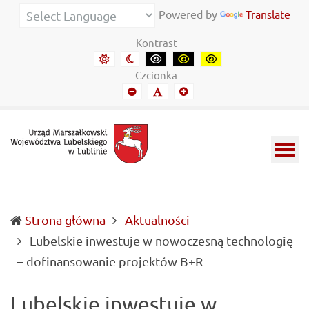
Urząd Marszałkowski Województwa Lubelskiego w Lubl
Informacje o wojewódzkich władzach samorządowych i 
Powered by
Translate
Kontrast
Domyślny kontrast
Kontrast nocny
Kontrast czarny-biały
Kontrast czarny-żółty
Kontrast żółto-czar
Czcionka
Mniejszy font
Domyślny font
Mniejszy font
Strona główna
Aktualności
Lubelskie inwestuje w nowoczesną technologię
(current)
– dofinansowanie projektów B+R
Lubelskie inwestuje w