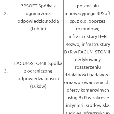
3PSOFT Spółka z
potencjału
2.
ograniczoną
innowacyjnego 3PSoft
odpowiedzialnością
sp. z o.o. poprzez
(Lublin)
rozbudowę
infrastruktury B+R
Rozwój infrastruktury
B+R w FAGUM-STOMIL
dedykowany
FAGUM-STOMIL Spółka
rozszerzeniu
3.
z ograniczoną
działalności badawczej
odpowiedzialnością
oraz wprowadzeniu do
(Łuków)
oferty komercyjnych
usług B+R w zakresie
inżynierii środowiska
Budowa infrastruktury