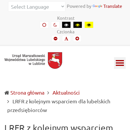
Urząd
Informacje
Powered by
Translate
Marszałkowski
o
Kontrast
Województwa
wojewódzkich
Domyślny
Kontrast
Kontrast
Kontrast
Kontrast
kontrast
nocny
czarny-
czarny-
żółto-
Lubelskiego
władzach
Czcionka
biały
żółty
czarny
Mniejszy
Domyślny
Mniejszy
w
samorządowych
font
font
font
Lublinie
i
Lubelszczyźnie
Strona główna
Aktualności
LRFR z kolejnym wsparciem dla lubelskich
(current)
przedsiębiorców
LRFR z kolejnym wsparciem