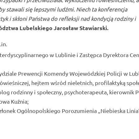
y stawali się lepszymi ludźmi. Niech ta konferencja
k i skłoni Państwa do refleksji nad kondycją rodziny i
ództwa Lubelskiego
Jarosław Stawiarski
.
in.
erdyscyplinarnego w Lublinie i Zastępca Dyrektora Ce
dziale Prewencji Komendy Wojewódzkiej Policji w Lubl
ówieśniczej, hejtem wśród nieletnich, profilaktyką społ
olog rodzinny i społeczny, psychoterapeuta, kierownik 
owa Kuźnia;
złonek Ogólnopolskiego Porozumienia „Niebieska Linia