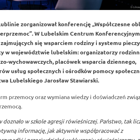
Lublinie zorganizował konferencję „Współczesne obl
yberprzemoc”. W Lubelskim Centrum Konferencyjnym
 zajmujących się wsparciem rodziny i systemu pieczy
y w województwie lubelskim: organizatorzy rodzinn
ńczo-wychowawczych, placówek wsparcia dziennego,
rów usług społecznych i ośrodków pomocy społeczn
twa Lubelskiego
Jarosław Stawiarski
.
 form przemocy oraz wymiana wiedzy i doświadczeń zwią
przemocą.
doznało w szkole agresji rówieśniczej. Państwo, tak lic
ytywną informację, jak aktywnie współpracować z
rzypadki i przeciwdziałać wykluczeniu rówieśniczemu, a