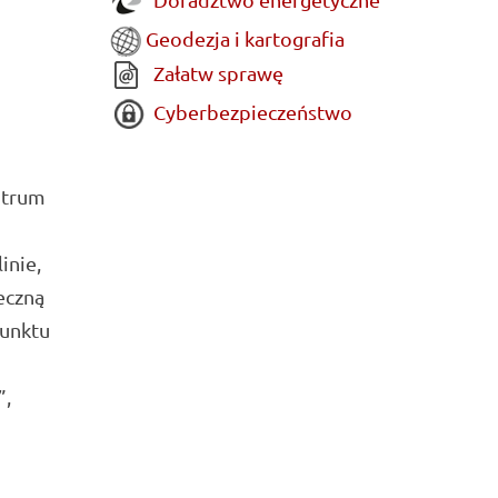
Geodezja i kartografia
Załatw sprawę
Cyberbezpieczeństwo
ntrum
inie,
eczną
Punktu
”,