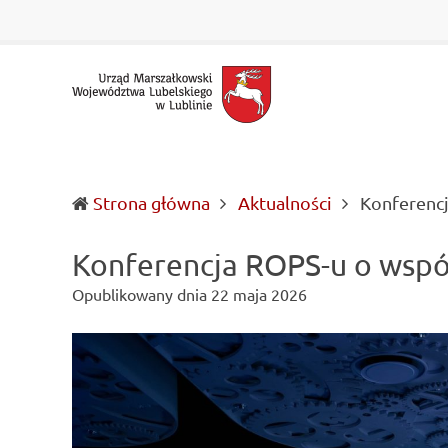
Urząd Marszałkowski Województwa Lubelskiego w Lubl
Informacje o wojewódzkich władzach samorządowych i 
Strona główna
Aktualności
Konferencj
Konferencja ROPS-u o wspó
Opublikowany dnia
22 maja 2026