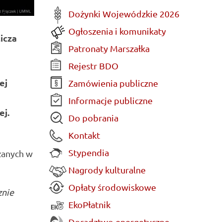
Dożynki Wojewódzkie 2026
Ogłoszenia i komunikaty
icza
Patronaty Marszałka
Rejestr BDO
ej
Zamówienia publiczne
Informacje publiczne
ej.
Do pobrania
Kontakt
Stypendia
zanych w
Nagrody kulturalne
Opłaty środowiskowe
znie
EkoPłatnik
Doradztwo energetyczne