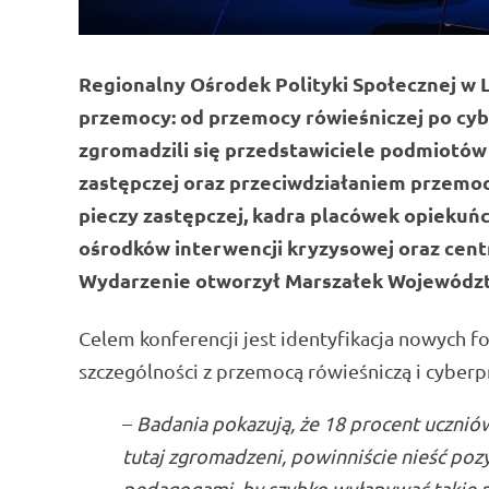
Regionalny Ośrodek Polityki Społecznej w 
przemocy: od przemocy rówieśniczej po c
zgromadzili się przedstawiciele podmiotów
zastępczej oraz przeciwdziałaniem przemoc
pieczy zastępczej, kadra placówek opieku
ośrodków interwencji kryzysowej oraz cent
Wydarzenie otworzył Marszałek Wojewódz
Celem konferencji jest identyfikacja nowych
szczególności z przemocą rówieśniczą i cyber
–
Badania pokazują, że 18 procent uczniów 
tutaj zgromadzeni, powinniście nieść poz
pedagogami, by szybko wyłapywać takie p