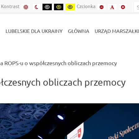
inie
Lubelszczyźnie
Kontrast
Czcionka
Domyślny kontrast
Kontrast nocny
Kontrast czarny-biały
Kontrast czarny-żółty
Kontrast żółto-czarny
Mniejszy font
Domyślny f
Mniejs
LUBELSKIE DLA UKRAINY
GŁÓWNA
URZĄD MARSZAŁK
(current)
a ROPS-u o współczesnych obliczach przemocy
łczesnych obliczach przemocy