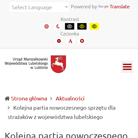
Urząd Marszałkowski Województwa Lubelskiego w Lubl
Informacje o wojewódzkich władzach samorządowych i 
Powered by
Translate
Kontrast
Domyślny kontrast
Kontrast nocny
Kontrast czarny-biały
Kontrast czarny-żółty
Kontrast żółto-czar
Czcionka
Mniejszy font
Domyślny font
Mniejszy font
Strona główna
Aktualności
Kolejna partia nowoczesnego sprzętu dla
(current)
strażaków z województwa lubelskiego
Kolejna partia nowoczesnego