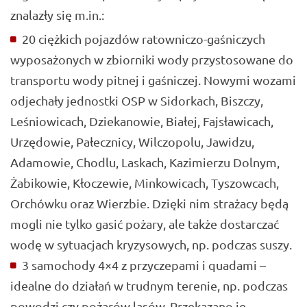
znalazły się m.in.:
20 ciężkich pojazdów ratowniczo-gaśniczych
wyposażonych w zbiorniki wody przystosowane do
transportu wody pitnej i gaśniczej. Nowymi wozami
odjechały jednostki OSP w Sidorkach, Biszczy,
Leśniowicach, Dziekanowie, Białej, Fajsławicach,
Urzędowie, Pałecznicy, Wilczopolu, Jawidzu,
Adamowie, Chodlu, Laskach, Kazimierzu Dolnym,
Żabikowie, Kłoczewie, Minkowicach, Tyszowcach,
Orchówku oraz Wierzbie. Dzięki nim strażacy będą
mogli nie tylko gasić pożary, ale także dostarczać
wodę w sytuacjach kryzysowych, np. podczas suszy.
3 samochody 4×4 z przyczepami i quadami –
idealne do działań w trudnym terenie, np. podczas
powodzi czy pożarów lasów. Przekazano je