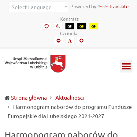
Urząd
Informacje
Powered by
Translate
Marszałkowski
o
Kontrast
Województwa
wojewódzkich
Domyślny
Kontrast
Kontrast
Kontrast
Kontrast
kontrast
nocny
czarny-
czarny-
żółto-
Lubelskiego
władzach
Czcionka
biały
żółty
czarny
Mniejszy
Domyślny
Mniejszy
w
samorządowych
font
font
font
Lublinie
i
Lubelszczyźnie
Strona główna
Aktualności
Harmonogram naborów do programu Fundusze
(current)
Europejskie dla Lubelskiego 2021-2027
Harmonogram naborów do