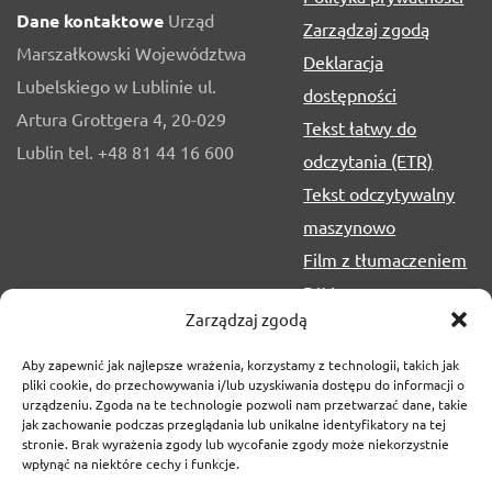
Dane kontaktowe
Urząd
Zarządzaj zgodą
Marszałkowski Województwa
Deklaracja
Lubelskiego w Lublinie ul.
dostępności
Artura Grottgera 4, 20-029
Tekst łatwy do
Lublin tel. +48 81 44 16 600
odczytania (ETR)
Tekst odczytywalny
maszynowo
Film z tłumaczeniem
PJM
Zarządzaj zgodą
Aby zapewnić jak najlepsze wrażenia, korzystamy z technologii, takich jak
pliki cookie, do przechowywania i/lub uzyskiwania dostępu do informacji o
urządzeniu. Zgoda na te technologie pozwoli nam przetwarzać dane, takie
jak zachowanie podczas przeglądania lub unikalne identyfikatory na tej
stronie. Brak wyrażenia zgody lub wycofanie zgody może niekorzystnie
wpłynąć na niektóre cechy i funkcje.