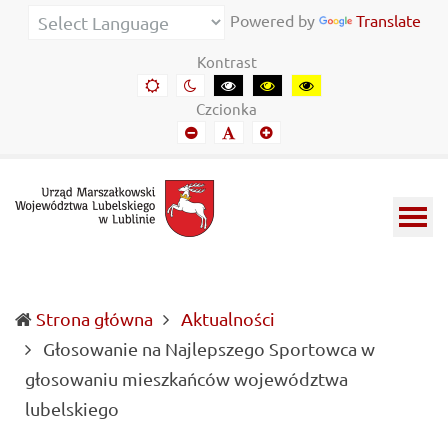
Urząd
Informacje
Powered by
Translate
Marszałkowski
o
Kontrast
Województwa
wojewódzkich
Domyślny
Kontrast
Kontrast
Kontrast
Kontrast
kontrast
nocny
czarny-
czarny-
żółto-
Lubelskiego
władzach
Czcionka
biały
żółty
czarny
Mniejszy
Domyślny
Mniejszy
w
samorządowych
font
font
font
Lublinie
i
Lubelszczyźnie
Strona główna
Aktualności
Głosowanie na Najlepszego Sportowca w
głosowaniu mieszkańców województwa
(current)
lubelskiego