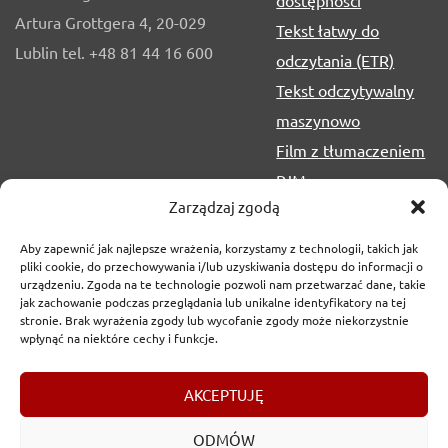
Artura Grottgera 4, 20-029
Tekst łatwy do
Lublin tel. +48 81 44 16 600
odczytania (ETR)
Tekst odczytywalny
maszynowo
Film z tłumaczeniem
PJM
Zarządzaj zgodą
Aby zapewnić jak najlepsze wrażenia, korzystamy z technologii, takich jak
pliki cookie, do przechowywania i/lub uzyskiwania dostępu do informacji o
urządzeniu. Zgoda na te technologie pozwoli nam przetwarzać dane, takie
jak zachowanie podczas przeglądania lub unikalne identyfikatory na tej
stronie. Brak wyrażenia zgody lub wycofanie zgody może niekorzystnie
wpłynąć na niektóre cechy i funkcje.
Copyrights
2017-2026 © Urząd Marszałkowski Województwa
AKCEPTUJĘ
Lubelskiego w Lublinie
ODMÓW