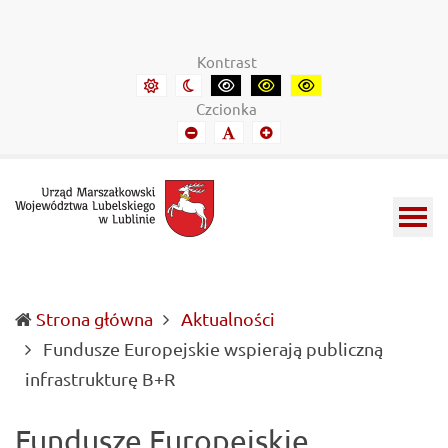
Urząd Marszałkowski Województwa Lubelskiego w Lubl
Informacje o wojewódzkich władzach samorządowych i 
Kontrast
Domyślny kontrast
Kontrast nocny
Kontrast czarny-biały
Kontrast czarny-żółty
Kontrast żółto-czar
Czcionka
Mniejszy font
Domyślny font
Mniejszy font
Strona główna
Aktualności
Fundusze Europejskie wspierają publiczną
(current)
infrastrukturę B+R
Fundusze Europejskie