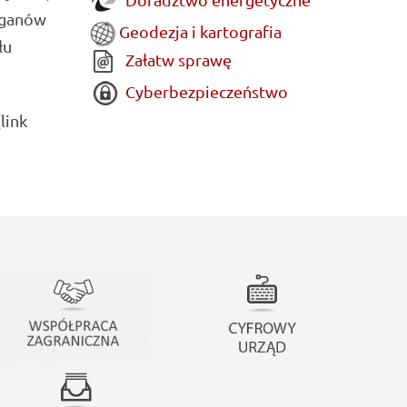
rganów
Geodezja i kartografia
łu
Załatw sprawę
Cyberbezpieczeństwo
link