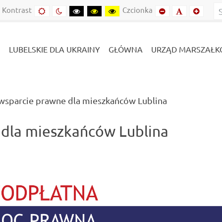
Kontrast
Czcionka
Domyślny
Kontrast
Kontrast
Kontrast
Kontrast
Mniejszy
Domyślny
Mniejs
kontrast
nocny
czarny-
czarny-
żółto-
font
font
font
biały
żółty
czarny
LUBELSKIE DLA UKRAINY
GŁÓWNA
URZĄD MARSZAŁK
(current)
sparcie prawne dla mieszkańców Lublina
dla mieszkańców Lublina