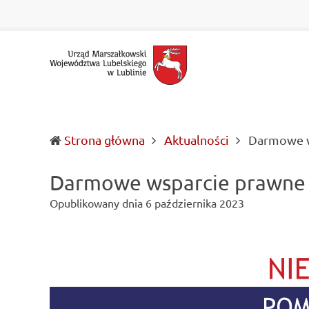
Urząd
Informacje
Marszałkowski
o
Województwa
wojewódzkich
Lubelskiego
władzach
w
samorządowych
Lublinie
i
Lubelszczyźnie
Strona główna
Aktualności
Darmowe w
Darmowe wsparcie prawne 
Opublikowany dnia
6 października 2023