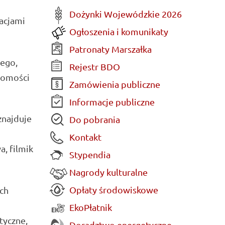
Dożynki Wojewódzkie 2026
acjami
Ogłoszenia i komunikaty
Patronaty Marszałka
nego,
Rejestr BDO
domości
Zamówienia publiczne
Informacje publiczne
znajduje
Do pobrania
Kontakt
, filmik
Stypendia
Nagrody kulturalne
Opłaty środowiskowe
ch
EkoPłatnik
tyczne,
Doradztwo energetyczne