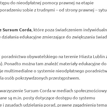
tępu do nieodpłatnej pomocy prawnej na etapie
radzeniu sobie z trudnymi – od strony prawnej – sytu
e Sursum Corda
, które poza świadczeniem indywidual
działania edukacyjne zmierzające do zwiększania świa
poradnictwa obywatelskiego na terenie Miasta Lublin 
em). Ponadto można tam znaleźć materiały edukacyjne do
cje multimedialne o systemie nieodpłatnego poradnictwa
dla osób pokrzywdzonych przestępstwem.
towarzyszenie Sursum Corda w mediach społecznościowy
wane są m.in. posty dotyczące dostępu do systemu
e i zasadach udzielania porad, prawne zagadnienia tema