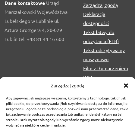
Dane kontaktowe
Urząd
Zarządzaj zgodą
Marszałkowski Województwa
Deklaracja
Lubelskiego w Lublinie ul.
dostępności
Artura Grottgera 4, 20-029
Tekst łatwy do
Lublin tel. +48 81 44 16 600
odczytania (ETR)
Tekst odczytywalny
maszynowo
Film z tłumaczeniem
PJM
Zarządzaj zgodą
Aby zapewnić jak najlepsze wrażenia, korzystamy z technologii, takich jak
pliki cookie, do przechowywania i/lub uzyskiwania dostępu do informacji o
urządzeniu. Zgoda na te technologie pozwoli nam przetwarzać dane, takie
jak zachowanie podczas przeglądania lub unikalne identyfikatory na tej
stronie. Brak wyrażenia zgody lub wycofanie zgody może niekorzystnie
wpłynąć na niektóre cechy i funkcje.