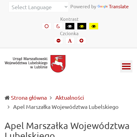
Urząd
Informacje
Powered by
Translate
Marszałkowski
o
Kontrast
Województwa
wojewódzkich
Domyślny
Kontrast
Kontrast
Kontrast
Kontrast
kontrast
nocny
czarny-
czarny-
żółto-
Lubelskiego
władzach
Czcionka
biały
żółty
czarny
Mniejszy
Domyślny
Mniejszy
w
samorządowych
font
font
font
Lublinie
i
Lubelszczyźnie
Strona główna
Aktualności
(curren
Apel Marszałka Województwa Lubelskiego
Apel Marszałka Województwa
Lubelskiego