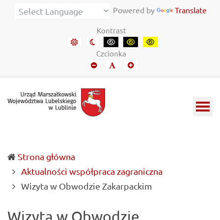
Urząd Marszałkowski Województwa Lubelskiego w Lubl
Informacje o wojewódzkich władzach samorządowych i 
Powered by
Translate
Kontrast
Domyślny kontrast
Kontrast nocny
Kontrast czarny-biały
Kontrast czarny-żółty
Kontrast żółto-czar
Czcionka
Mniejszy font
Domyślny font
Mniejszy font
Strona główna
Aktualności współpraca zagraniczna
(current)
Wizyta w Obwodzie Zakarpackim
Wizyta w Obwodzie