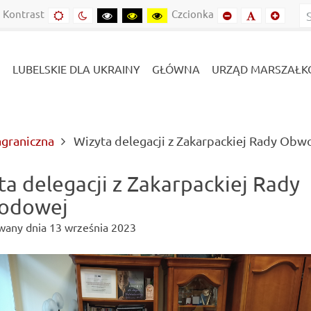
Kontrast
Czcionka
Domyślny
Kontrast
Kontrast
Kontrast
Kontrast
Mniejszy
Domyślny
Mniejs
kontrast
nocny
czarny-
czarny-
żółto-
font
font
font
biały
żółty
czarny
LUBELSKIE DLA UKRAINY
GŁÓWNA
URZĄD MARSZAŁK
agraniczna
Wizyta delegacji z Zakarpackiej Rady Ob
ta delegacji z Zakarpackiej Rady
odowej
wany dnia
13 września 2023