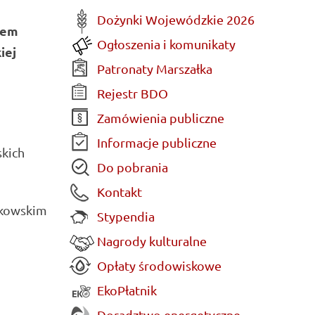
Dożynki Wojewódzkie 2026
nem
Ogłoszenia i komunikaty
iej
Patronaty Marszałka
Rejestr BDO
Zamówienia publiczne
Informacje publiczne
skich
Do pobrania
Kontakt
łkowskim
Stypendia
Nagrody kulturalne
Opłaty środowiskowe
EkoPłatnik
Doradztwo energetyczne