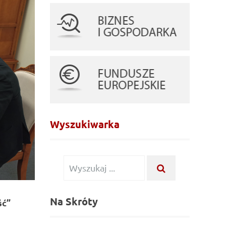
Wyszukiwarka
Wyszukiwanie
WYSZUKAJ
...
dla:
Na Skróty
ść”