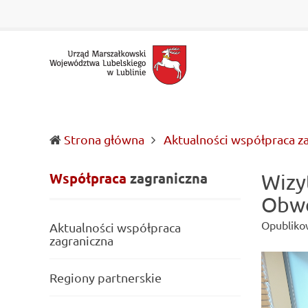
Urząd
Informacje
Marszałkowski
o
Województwa
wojewódzkich
Lubelskiego
władzach
w
samorządowych
Lublinie
i
Lubelszczyźnie
Strona główna
Aktualności współpraca z
Współpraca
zagraniczna
Wizy
Obw
Opubliko
Aktualności współpraca
zagraniczna
Regiony partnerskie