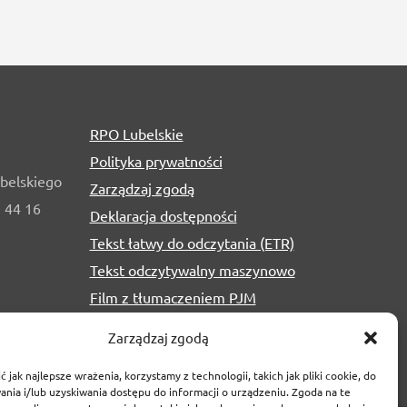
RPO Lubelskie
Polityka prywatności
belskiego
Zarządzaj zgodą
1 44 16
Deklaracja dostępności
Tekst łatwy do odczytania (ETR)
Tekst odczytywalny maszynowo
Film z tłumaczeniem PJM
Zarządzaj zgodą
 jak najlepsze wrażenia, korzystamy z technologii, takich jak pliki cookie, do
nia i/lub uzyskiwania dostępu do informacji o urządzeniu. Zgoda na te