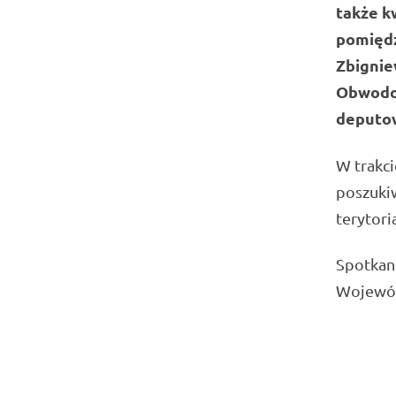
także k
pomięd
Zbignie
Obwodo
deputo
W trakc
poszuki
terytori
Spotkani
Wojewód