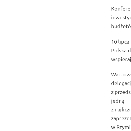
Konfere
inwestyc
budżetów
10 lipca
Polska d
wspiera
Warto za
delegacj
z przeds
jedną
z najlic
zapreze
w Rzymi