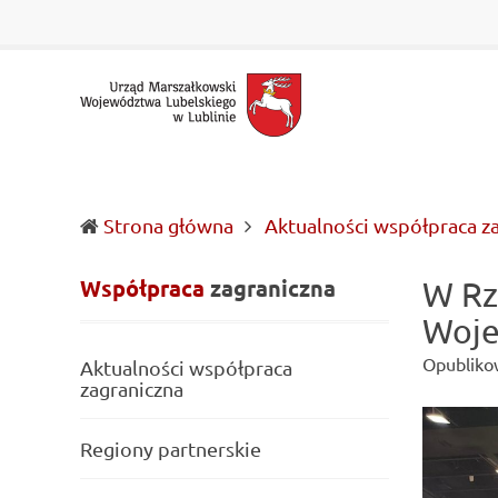
Urząd
Informacje
Marszałkowski
o
Województwa
wojewódzkich
Lubelskiego
władzach
w
samorządowych
Lublinie
i
Lubelszczyźnie
Strona główna
Aktualności współpraca z
Współpraca
zagraniczna
W Rz
Woje
Opubliko
Aktualności współpraca
zagraniczna
Regiony partnerskie