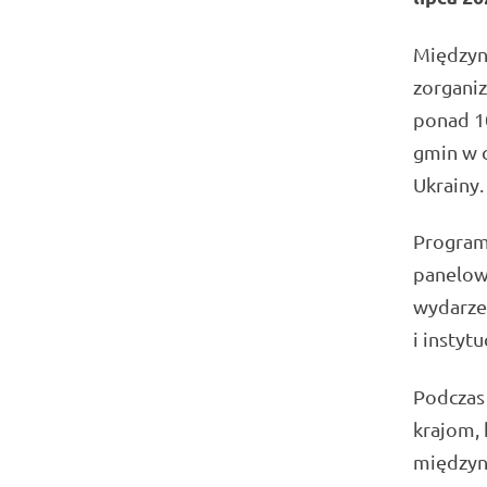
Międzyn
zorganiz
ponad 10
gmin w 
Ukrainy.
Program 
panelow
wydarze
i instytu
Podczas
krajom, 
międzyn