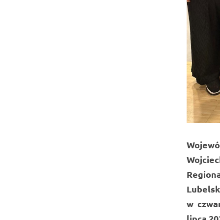
Wojewód
Wojciec
Regiona
Lubelsk
w czwar
lipca 20