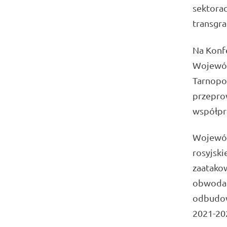
sektorac
transgra
Na Konfe
Wojewód
Tarnopol
przepro
współpra
Wojewód
rosyjski
zaatakow
obwodam
odbudow
2021-202