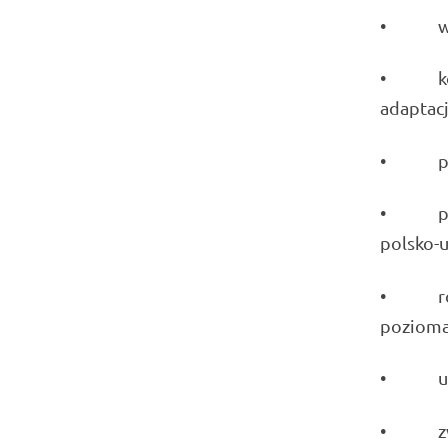
• wspie
• konty
adaptacj
• popra
• pomóc
polsko-
• rozwi
pozioma
• uspra
• zwięk