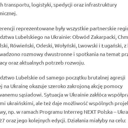
h transportu, logistyki, spedycji oraz infrastruktury
nicznej.
rencji reprezentowane były wszystkie partnerskie regi
ztwa Lubelskiego na Ukrainie: Obwód Zakarpacki, Chmi
ski, Rówieński, Odeski, Wołyński, Lwowski i Ługański, z
wadzono rozmowy dwustronne i spotkania na temat prz
cy oraz aktualnych potrzeb rozwoju.
ztwo Lubelskie od samego początku brutalnej agresji
ej na Ukrainę okazuje szeroko zakrojoną akcję pomocy
anemu sąsiadowi. Sytuacja w Ukrainie zakłóca współpr
i ukraińskimi, ale też daje możliwość wspólnych proj
y, np. w ramach Programu Interreg NEXT Polska – Ukra
7 oraz jego kolejnych edycji. Działania miałyby na celu: