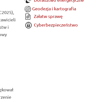
Geodezja i kartografia
C2025),
Załatw sprawę
awicieli
Cyberbezpieczeństwo
stw i
dowy
iękował
rzenie