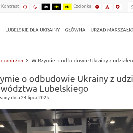
Kontrast
Czcionka
Domyślny
Kontrast
Kontrast
Kontrast
Kontrast
Mniejszy
Domyślny
Mniejs
kontrast
nocny
czarny-
czarny-
żółto-
font
font
font
biały
żółty
czarny
LUBELSKIE DLA UKRAINY
GŁÓWNA
URZĄD MARSZAŁK
agraniczna
W Rzymie o odbudowie Ukrainy z udział
ymie o odbudowie Ukrainy z udz
wództwa Lubelskiego
wany dnia
24 lipca 2025