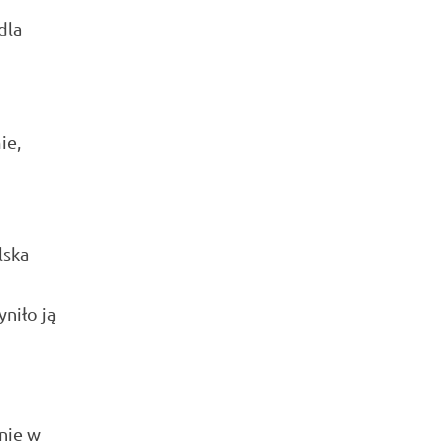
dla
ie,
lska
yniło ją
nie w