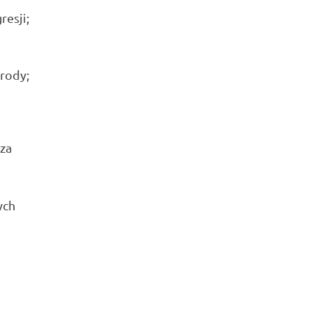
esji;
rody;
za
ych