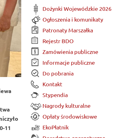
Dożynki Wojewódzkie 2026
Ogłoszenia i komunikaty
Patronaty Marszałka
Rejestr BDO
Zamówienia publiczne
Informacje publiczne
Do pobrania
Kontakt
iewa
Stypendia
Nagrody kulturalne
ztwa
Opłaty środowiskowe
niczyło
EkoPłatnik
0-11
Doradztwo energetyczne