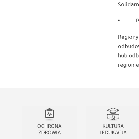
Solidarn
• Pogłę
Regiony
odbudow
hub odb
regionie