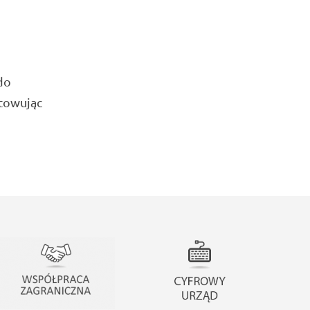
do
otowując