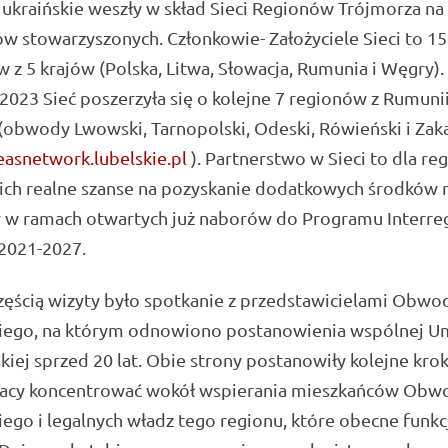
ukraińskie weszły w skład Sieci Regionów Trójmorza na
w stowarzyszonych. Członkowie- Założyciele Sieci to 15
 z 5 krajów (Polska, Litwa, Słowacja, Rumunia i Węgry).
2023 Sieć poszerzyła się o kolejne 7 regionów z Rumunii
(obwody Lwowski, Tarnopolski, Odeski, Rówieński i Zak
asnetwork.lubelskie.pl
). Partnerstwo w Sieci to dla r
ich realne szanse na pozyskanie dodatkowych środków 
y w ramach otwartych już naborów do Programu Interre
2021-2027.
zęścią wizyty było spotkanie z przedstawicielami Obwo
iego, na którym odnowiono postanowienia wspólnej 
kiej sprzed 20 lat. Obie strony postanowiły kolejne kro
acy koncentrować wokół wspierania mieszkańców Obw
ego i legalnych władz tego regionu, które obecne funkc