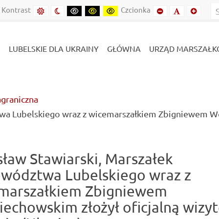
inie
Lubelszczyźnie
Kontrast
Czcionka
Domyślny kontrast
Kontrast nocny
Kontrast czarny-biały
Kontrast czarny-żółty
Kontrast żółto-czarny
Mniejszy font
Domyślny f
Mniejs
LUBELSKIE DLA UKRAINY
GŁÓWNA
URZĄD MARSZAŁK
agraniczna
wa Lubelskiego wraz z wicemarszałkiem Zbigniewem Woj
sław Stawiarski, Marszałek
wództwa Lubelskiego wraz z
marszałkiem Zbigniewem
iechowskim złożył oficjalną wizy