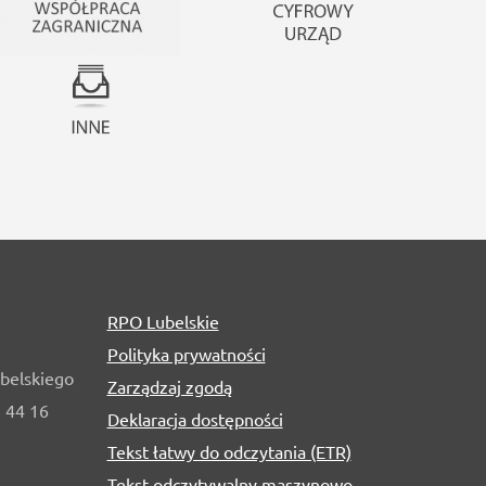
RPO Lubelskie
Polityka prywatności
belskiego
Zarządzaj zgodą
1 44 16
Deklaracja dostępności
Tekst łatwy do odczytania (ETR)
Tekst odczytywalny maszynowo