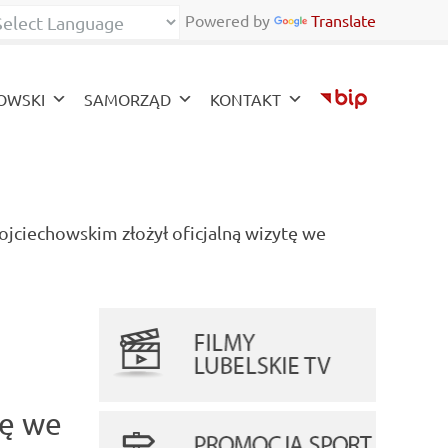
Powered by
Translate
ont
zy font
OWSKI
SAMORZĄD
KONTAKT
ciechowskim złożył oficjalną wizytę we
tę we