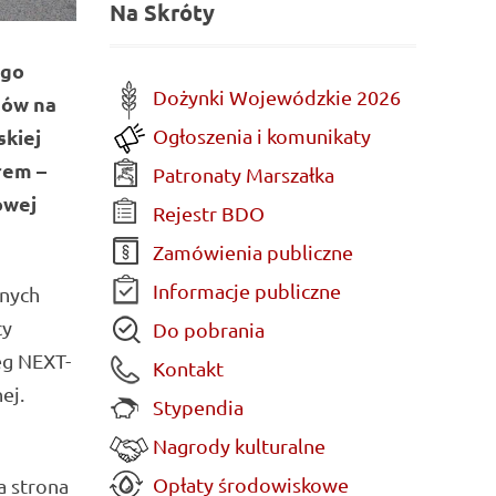
Na Skróty
ego
Dożynki Wojewódzkie 2026
nów na
Ogłoszenia i komunikaty
kiej
rem –
Patronaty Marszałka
owej
Rejestr BDO
Zamówienia publiczne
Informacje publiczne
nnych
cy
Do pobrania
eg NEXT-
Kontakt
ej.
Stypendia
Nagrody kulturalne
Opłaty środowiskowe
a strona