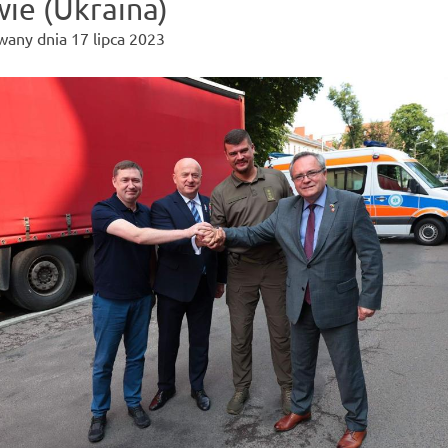
ie (Ukraina)
wany dnia
17 lipca 2023