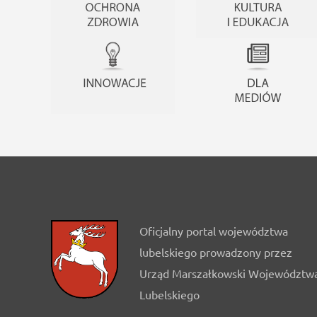
Oficjalny portal województwa
lubelskiego prowadzony przez
Urząd Marszałkowski Województw
Lubelskiego