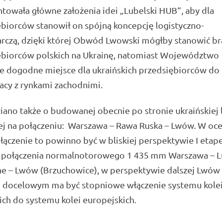
towała główne założenia idei „Lubelski HUB”, aby dla
biorców stanowił on spójną koncepcję logistyczno-
rczą, dzięki której Obwód Lwowski mógłby stanowić b
ębiorców polskich na Ukrainę, natomiast Województwo
e dogodne miejsce dla ukraińskich przedsiębiorców do
acy z rynkami zachodnimi.
no także o budowanej obecnie po stronie ukraińskiej l
ej na połączeniu: Warszawa – Rawa Ruska – Lwów. W oc
łączenie to powinno być w bliskiej perspektywie I eta
 połączenia normalnotorowego 1 435 mm Warszawa – Lu
e – Lwów (Brzuchowice), w perspektywie dalszej Lwów 
 docelowym ma być stopniowe włączenie systemu kole
ich do systemu kolei europejskich.