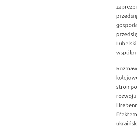
zaprezen
przedsię
gospoda
przedsi
Lubelski
współpr
Rozmawia
kolejow
stron po
rozwoju
Hrebenn
Efektem
ukraińsk