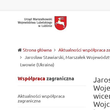
Urząd Marszałkowski Województwa Lubelskiego w Lubl
Informacje o wojewódzkich władzach samorządowych i 
Strona główna
Aktualności współpraca z
Jarosław Stawiarski, Marszałek Województ
(current)
Lwowie (Ukraina)
Współpraca
zagraniczna
Jaro
Woje
wice
Aktualności współpraca
zagraniczna
Wojc