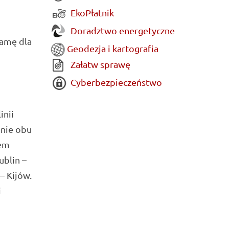
EkoPłatnik
Doradztwo energetyczne
ramę dla
Geodezja i kartografia
Załatw sprawę
Cyberbezpieczeństwo
inii
enie obu
pem
blin –
– Kijów.
i