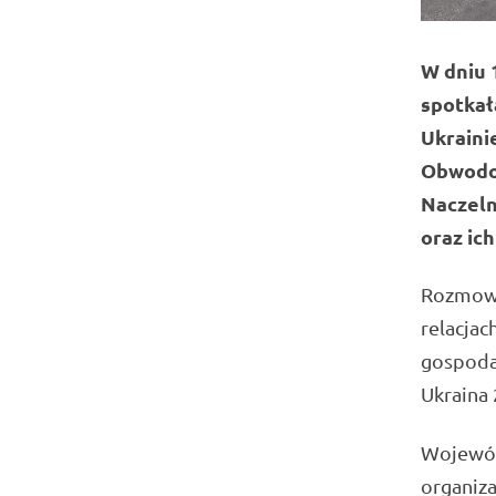
W dniu 
spotkał
Ukraini
Obwodow
Naczeln
oraz ic
Rozmowy
relacjac
gospoda
Ukraina 
Wojewódz
organiza