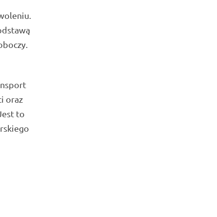
woleniu.
podstawą
oboczy.
ansport
i oraz
Jest to
rskiego