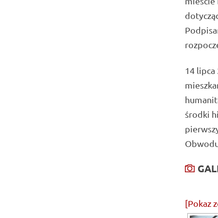
mieście 
dotyczą
Podpisa
rozpoczę
14 lipca
mieszka
humanita
środki h
pierwsz
Obwodu 
GAL
[Pokaz z