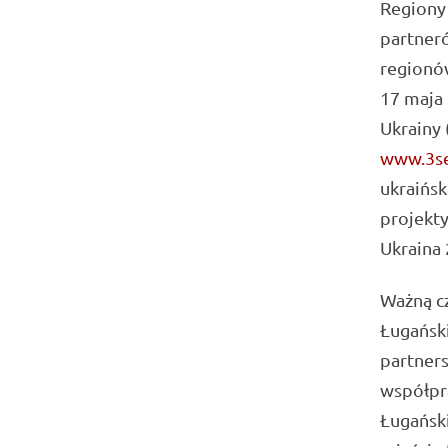
Regiony 
partneró
regionów
17 maja 
Ukrainy 
www.3se
ukraińsk
projekt
Ukraina 
Ważną c
Ługańsk
partners
współpr
Ługański