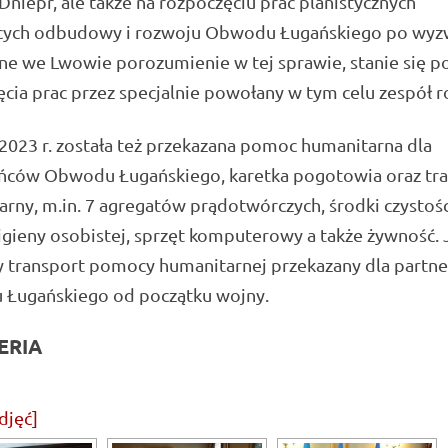
Dniepr, ale także na rozpoczęciu prac planistycznych
cych odbudowy i rozwoju Obwodu Ługańskiego po wyz
ne we Lwowie porozumienie w tej sprawie, stanie się 
cia prac przez specjalnie powołany w tym celu zespół r
 2023 r. została też przekazana pomoc humanitarna dla
ńców Obwodu Ługańskiego, karetka pogotowia oraz tr
rny, m.in. 7 agregatów prądotwórczych, środki czystośc
igieny osobistej, sprzęt komputerowy a także żywność. 
y transport pomocy humanitarnej przekazany dla partne
Ługańskiego od początku wojny.
ERIA
djęć]