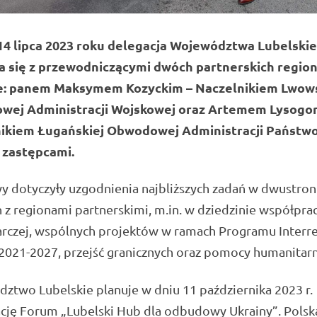
14 lipca 2023 roku delegacja Województwa Lubelski
a się z przewodniczącymi dwóch partnerskich regio
e: panem Maksymem Kozyckim – Naczelnikiem Lwows
ej Administracji Wojskowej oraz Artemem Lysogo
ikiem Ługańskiej Obwodowej Administracji Państw
h zastępcami.
 dotyczyły uzgodnienia najbliższych zadań w dwustro
h z regionami partnerskimi, m.in. w dziedzinie współpra
rczej, wspólnych projektów w ramach Programu Interr
2021-2027, przejść granicznych oraz pomocy humanitarn
two Lubelskie planuje w dniu 11 października 2023 r.
cję Forum „Lubelski Hub dla odbudowy Ukrainy”. Polsk