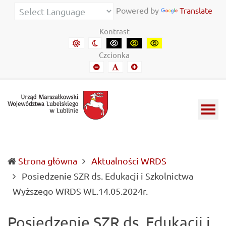
Urząd Marszałkowski Województwa Lubelskiego w Lubl
Informacje o wojewódzkich władzach samorządowych i 
Powered by
Translate
Kontrast
Domyślny kontrast
Kontrast nocny
Kontrast czarny-biały
Kontrast czarny-żółty
Kontrast żółto-czar
Czcionka
Mniejszy font
Domyślny font
Mniejszy font
Strona główna
Aktualności WRDS
Posiedzenie SZR ds. Edukacji i Szkolnictwa
(current)
Wyższego WRDS WL.14.05.2024r.
Posiedzenie SZR ds. Edukacji i