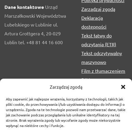
Polityka prywatności
Dane kontaktowe
Urząd
Zarządzaj zgodą
Marszałkowski Województwa
Deklaracja
Lubelskiego w Lublinie ul.
dostępności
Artura Grottgera 4, 20-029
Tekst łatwy do
Lublin tel. +48 81 44 16 600
odczytania (ETR)
Tekst odczytywalny
maszynowo
Film z tłumaczeniem
PJM
Zarządzaj zgodą
Aby zapewnić jak najlepsze wrażenia, korzystamy z technologii, takich jak
pliki cookie, do przechowywania i/lub uzyskiwania dostępu do informacji o
urządzeniu. Zgoda na te technologie pozwoli nam przetwarzać dane, takie
jak zachowanie podczas przeglądania lub unikalne identyfikatory na tej
stronie. Brak wyrażenia zgody lub wycofanie zgody może niekorzystnie
wpłynąć na niektóre cechy i funkcje.