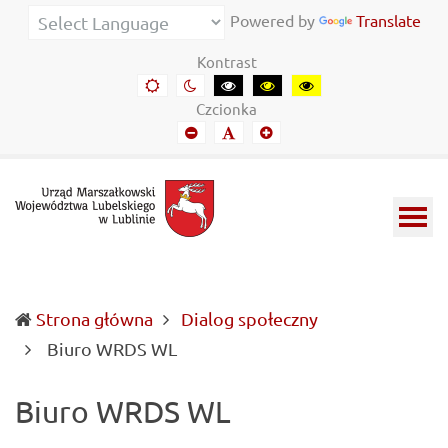
Urząd
Informacje
Powered by
Translate
Marszałkowski
o
Kontrast
Województwa
wojewódzkich
Domyślny
Kontrast
Kontrast
Kontrast
Kontrast
kontrast
nocny
czarny-
czarny-
żółto-
Lubelskiego
władzach
Czcionka
biały
żółty
czarny
Mniejszy
Domyślny
Mniejszy
w
samorządowych
font
font
font
Lublinie
i
Lubelszczyźnie
Strona główna
Dialog społeczny
(current)
Biuro WRDS WL
Biuro WRDS WL