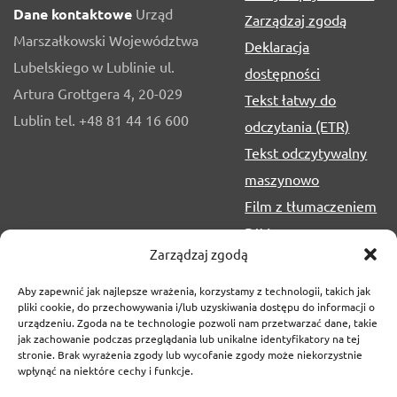
Dane kontaktowe
Urząd
Zarządzaj zgodą
Marszałkowski Województwa
Deklaracja
Lubelskiego w Lublinie ul.
dostępności
Artura Grottgera 4, 20-029
Tekst łatwy do
Lublin tel. +48 81 44 16 600
odczytania (ETR)
Tekst odczytywalny
maszynowo
Film z tłumaczeniem
PJM
Zarządzaj zgodą
Aby zapewnić jak najlepsze wrażenia, korzystamy z technologii, takich jak
pliki cookie, do przechowywania i/lub uzyskiwania dostępu do informacji o
urządzeniu. Zgoda na te technologie pozwoli nam przetwarzać dane, takie
jak zachowanie podczas przeglądania lub unikalne identyfikatory na tej
stronie. Brak wyrażenia zgody lub wycofanie zgody może niekorzystnie
wpłynąć na niektóre cechy i funkcje.