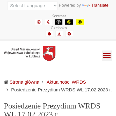
Urząd Marszałkowski Województwa Lubelskiego w Lubli
Informacje o wojewódzkich władzach samorządowych i 
Powered by
Translate
Kontrast
Domyślny kontrast
Kontrast nocny
Kontrast czarny-biały
Kontrast czarny-żółty
Kontrast żółto-czar
Czcionka
Mniejszy font
Domyślny font
Mniejszy font
Strona główna
Aktualności WRDS
(c
Posiedzenie Prezydium WRDS WL 17.02.2023 r.
Posiedzenie Prezydium WRDS
WL 17.02.2023 r.