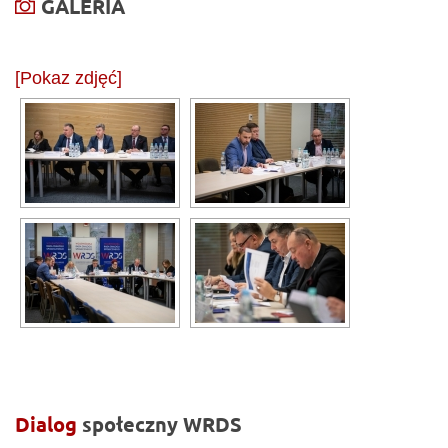
GALERIA
[Pokaz zdjęć]
Dialog
społeczny
WRDS