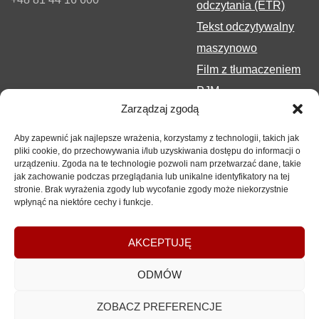
odczytania (ETR)
Tekst odczytywalny
maszynowo
Film z tłumaczeniem
PJM
Zarządzaj zgodą
Aby zapewnić jak najlepsze wrażenia, korzystamy z technologii, takich jak
pliki cookie, do przechowywania i/lub uzyskiwania dostępu do informacji o
urządzeniu. Zgoda na te technologie pozwoli nam przetwarzać dane, takie
jak zachowanie podczas przeglądania lub unikalne identyfikatory na tej
stronie. Brak wyrażenia zgody lub wycofanie zgody może niekorzystnie
wpłynąć na niektóre cechy i funkcje.
Copyrights
2017-2026 © Urząd Marszałkowski Województwa
AKCEPTUJĘ
Lubelskiego w Lublinie
ODMÓW
ZOBACZ PREFERENCJE