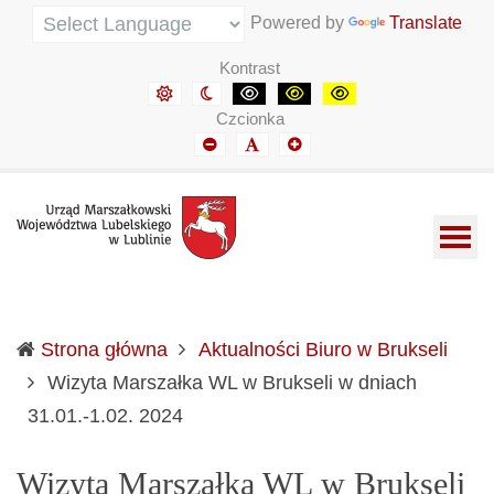
Urząd Marszałkowski Województwa Lubelskiego w Lubli
Informacje o wojewódzkich władzach samorządowych i 
Powered by
Translate
Kontrast
Domyślny kontrast
Kontrast nocny
Kontrast czarny-biały
Kontrast czarny-żółty
Kontrast żółto-czar
Czcionka
Mniejszy font
Domyślny font
Mniejszy font
Strona główna
Aktualności Biuro w Brukseli
Wizyta Marszałka WL w Brukseli w dniach
(current)
31.01.-1.02. 2024
Wizyta Marszałka WL w Brukseli