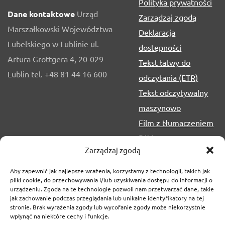
Polityka prywatności
Dane kontaktowe
Urząd
Zarządzaj zgodą
Marszałkowski Województwa
Deklaracja
Lubelskiego w Lublinie ul.
dostępności
Artura Grottgera 4, 20-029
Tekst łatwy do
Lublin tel. +48 81 44 16 600
odczytania (ETR)
Tekst odczytywalny
maszynowo
Film z tłumaczeniem
PJM
Zarządzaj zgodą
Aby zapewnić jak najlepsze wrażenia, korzystamy z technologii, takich jak
pliki cookie, do przechowywania i/lub uzyskiwania dostępu do informacji o
urządzeniu. Zgoda na te technologie pozwoli nam przetwarzać dane, takie
jak zachowanie podczas przeglądania lub unikalne identyfikatory na tej
stronie. Brak wyrażenia zgody lub wycofanie zgody może niekorzystnie
wpłynąć na niektóre cechy i funkcje.