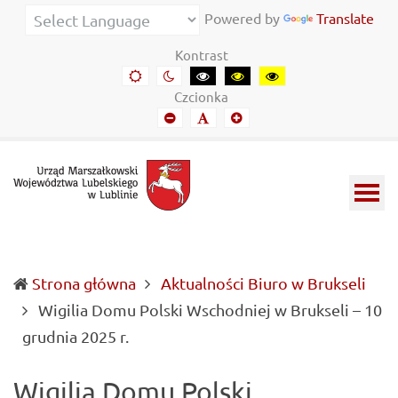
Urząd
Informacje
Powered by
Translate
Marszałkowski
o
Kontrast
Województwa
wojewódzkich
Domyślny
Kontrast
Kontrast
Kontrast
Kontrast
kontrast
nocny
czarny-
czarny-
żółto-
Lubelskiego
władzach
Czcionka
biały
żółty
czarny
Mniejszy
Domyślny
Mniejszy
w
samorządowych
font
font
font
Lublinie
i
Lubelszczyźnie
Strona główna
Aktualności Biuro w Brukseli
Wigilia Domu Polski Wschodniej w Brukseli – 10
(current)
grudnia 2025 r.
Wigilia Domu Polski