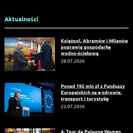
Aktualności
Księżpol, Abramów i Milanów
poprawią gospodarkę
wodno-ściekową
28.07.2026
Ponad 192 mln zł z Funduszy
Europejskich na e-zdrowie,
transport i turystykę
22.07.2026
4. Tour de Pologne Women