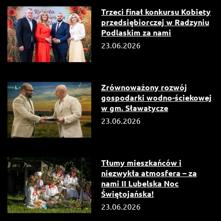
Trzeci finał konkursu Kobiety
przedsiębiorczej w Radzyniu
Podlaskim za nami
23.06.2026
Zrównoważony rozwój
gospodarki wodno-ściekowej
w gm. Sławatycze
23.06.2026
Tłumy mieszkańców i
niezwykła atmosfera – za
nami II Lubelska Noc
Świętojańska!
23.06.2026