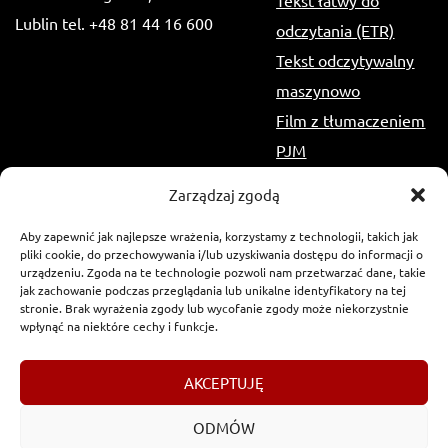
Tekst łatwy do
Lublin tel. +48 81 44 16 600
odczytania (ETR)
Tekst odczytywalny
maszynowo
Film z tłumaczeniem
PJM
Zarządzaj zgodą
Aby zapewnić jak najlepsze wrażenia, korzystamy z technologii, takich jak
pliki cookie, do przechowywania i/lub uzyskiwania dostępu do informacji o
urządzeniu. Zgoda na te technologie pozwoli nam przetwarzać dane, takie
jak zachowanie podczas przeglądania lub unikalne identyfikatory na tej
stronie. Brak wyrażenia zgody lub wycofanie zgody może niekorzystnie
wpłynąć na niektóre cechy i funkcje.
Copyrights
2017-2026 © Urząd Marszałkowski Województwa
AKCEPTUJĘ
Lubelskiego w Lublinie
ODMÓW