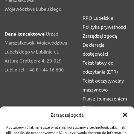
Województwa Lubelskiego
RPO Lubelskie
Polityka prywatności
Dane kontaktowe
Urząd
Zarządzaj zgodą
Marszałkowski Województwa
Deklaracja
Lubelskiego w Lublinie ul.
dostępności
Artura Grottgera 4, 20-029
Tekst łatwy do
Lublin tel. +48 81 44 16 600
odczytania (ETR)
Tekst odczytywalny
maszynowo
Film z tłumaczeniem
PJM
Zarządzaj zgodą
Aby zapewnić jak najlepsze wrażenia, korzystamy z technologii, takich jak
pliki cookie, do przechowywania i/lub uzyskiwania dostępu do informacji o