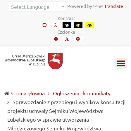
Urząd
Informacje
Powered by
Translate
Marszałkowski
o
Kontrast
Województwa
wojewódzkich
Domyślny
Kontrast
Kontrast
Kontrast
Kontrast
kontrast
nocny
czarny-
czarny-
żółto-
Lubelskiego
władzach
Czcionka
biały
żółty
czarny
Mniejszy
Domyślny
Mniejszy
w
samorządowych
font
font
font
Lublinie
i
Lubelszczyźnie
Strona główna
Ogłoszenia i komunikaty
Sprawozdanie z przebiegu i wyników konsultacji
projektu uchwały Sejmiku Województwa
Lubelskiego w sprawie utworzenia
Młodzieżowego Sejmiku Województwa