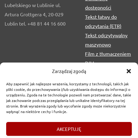
Lubelskiego w Lublinie ul.
dostępności
Artura Grottgera 4, 20-029
Tekst łatwy do
Lublin tel. +48 81 44 16 600
odczytania (ETR)
Tekst odczytywalny
maszynowo
Film z tłumaczeniem
PJM
Zarządzaj zgodą
Aby zapewnić jak najlepsze wrażenia, korzystamy z technologii, takich jak
pliki cookie, do przechowywania i/lub uzyskiwania dostępu do informacji o
urządzeniu. Zgoda na te technologie pozwoli nam przetwarzać dane, takie
jak zachowanie podczas przeglądania lub unikalne identyfikatory na tej
stronie. Brak wyrażenia zgody lub wycofanie zgody może niekorzystnie
wpłynąć na niektóre cechy i funkcje.
Copyrights
2017-2026 © Urząd Marszałkowski Województwa
AKCEPTUJĘ