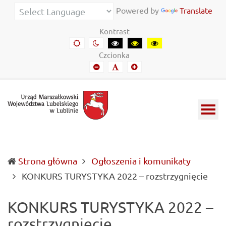
Urząd
Informacje
Powered by
Translate
Marszałkowski
o
Kontrast
Województwa
wojewódzkich
Domyślny
Kontrast
Kontrast
Kontrast
Kontrast
kontrast
nocny
czarny-
czarny-
żółto-
Lubelskiego
władzach
Czcionka
biały
żółty
czarny
Mniejszy
Domyślny
Mniejszy
w
samorządowych
font
font
font
Lublinie
i
Lubelszczyźnie
Strona główna
Ogłoszenia i komunikaty
(cur
KONKURS TURYSTYKA 2022 – rozstrzygnięcie
KONKURS TURYSTYKA 2022 –
rozstrzygnięcie