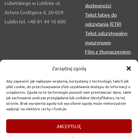
Lubelskiego w Lublinie ul.
dostępności
Artura Grottgera 4, 20-029
Tekst łatwy do
Lublin tel. +48 81 44 16 600
odczytania (ETR)
Tekst odczytywalny
maszynowo
Film z tłumaczeniem
PJM
Zarządzaj zgodą
Aby zapewnić jak najlepsze wrażenia, korzystamy z technologii, takich jak
pliki cookie, do przechowywania i/lub uzyskiwania dostępu do informacji o
urządzeniu. Zgoda na te technologie pozwoli nam przetwarzać dane, takie
jak zachowanie podczas przeglądania lub unikalne identyfikatory na tej
stronie. Brak wyrażenia zgody lub wycofanie zgody może niekorzystnie
wpłynąć na niektóre cechy i funkcje.
Copyrights
2017-2026 © Urząd Marszałkowski Województwa
AKCEPTUJĘ
Lubelskiego w Lublinie