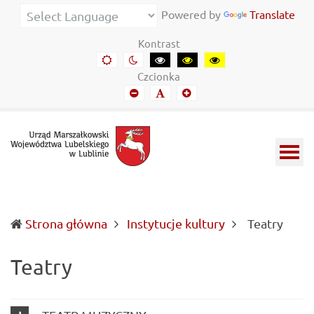
Urząd
Informacje
Powered by
Translate
Marszałkowski
o
Kontrast
Województwa
wojewódzkich
Domyślny
Kontrast
Kontrast
Kontrast
Kontrast
kontrast
nocny
czarny-
czarny-
żółto-
Lubelskiego
władzach
Czcionka
biały
żółty
czarny
Mniejszy
Domyślny
Mniejszy
w
samorządowych
font
font
font
Lublinie
i
Lubelszczyźnie
(curr
Strona główna
Instytucje kultury
Teatry
Teatry