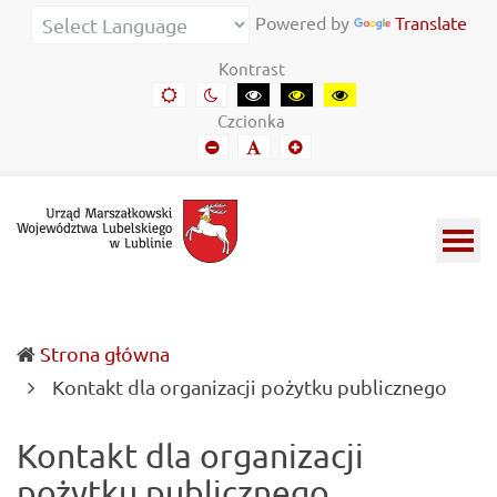
Urząd
Informacje
Powered by
Translate
Marszałkowski
o
Kontrast
Województwa
wojewódzkich
Domyślny
Kontrast
Kontrast
Kontrast
Kontrast
kontrast
nocny
czarny-
czarny-
żółto-
Lubelskiego
władzach
Czcionka
biały
żółty
czarny
Mniejszy
Domyślny
Mniejszy
w
samorządowych
font
font
font
Lublinie
i
Lubelszczyźnie
Strona główna
(curr
Kontakt dla organizacji pożytku publicznego
Kontakt dla organizacji
pożytku publicznego