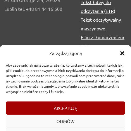
Tekst łatwy do
Lublin tel. +48 81 44 16 600
odczytania (ETR)
Tekst odczytywalny
maszynowo
Film z tłumaczeniem
PJM
Zarządzaj zgodą
Aby zapewnić jak najlepsze wrażenia, korzystamy z technologii, takich jak
pliki cookie, do przechowywania i/lub uzyskiwania dostępu do informacji o
urządzeniu. Zgoda na te technologie pozwoli nam przetwarzać dane, takie
jak zachowanie podczas przeglądania lub unikalne identyfikatory na tej
stronie. Brak wyrażenia zgody lub wycofanie zgody może niekorzystnie
wpłynąć na niektóre cechy i funkcje.
Copyrights
2017-2026 © Urząd Marszałkowski Województwa
AKCEPTUJĘ
Lubelskiego w Lublinie
ODMÓW