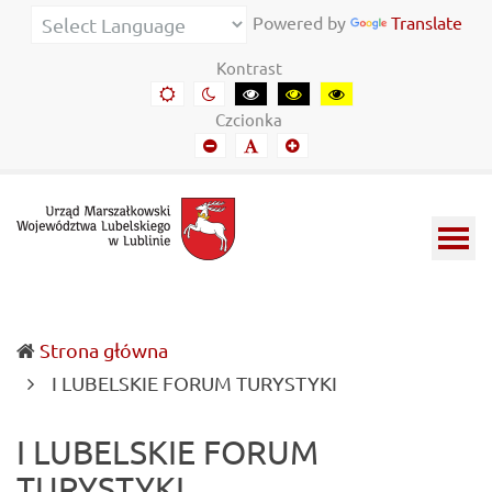
Urząd
Informacje
Powered by
Translate
Marszałkowski
o
Kontrast
Województwa
wojewódzkich
Domyślny
Kontrast
Kontrast
Kontrast
Kontrast
kontrast
nocny
czarny-
czarny-
żółto-
Lubelskiego
władzach
Czcionka
biały
żółty
czarny
Mniejszy
Domyślny
Mniejszy
w
samorządowych
font
font
font
Lublinie
i
Lubelszczyźnie
Strona główna
(current)
I LUBELSKIE FORUM TURYSTYKI
I LUBELSKIE FORUM
TURYSTYKI