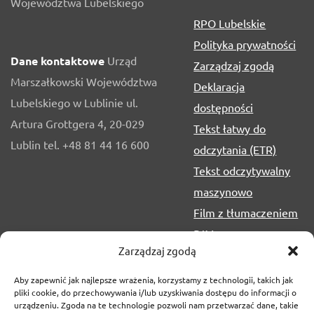
Województwa Lubelskiego
RPO Lubelskie
Polityka prywatności
Dane kontaktowe
Urząd
Zarządzaj zgodą
Marszałkowski Województwa
Deklaracja
Lubelskiego w Lublinie ul.
dostępności
Artura Grottgera 4, 20-029
Tekst łatwy do
Lublin tel. +48 81 44 16 600
odczytania (ETR)
Tekst odczytywalny
maszynowo
Film z tłumaczeniem
PJM
Zarządzaj zgodą
Aby zapewnić jak najlepsze wrażenia, korzystamy z technologii, takich jak
pliki cookie, do przechowywania i/lub uzyskiwania dostępu do informacji o
urządzeniu. Zgoda na te technologie pozwoli nam przetwarzać dane, takie