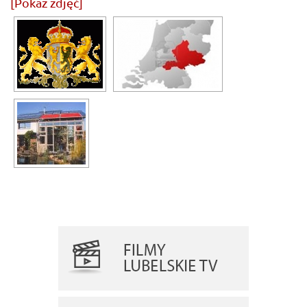
[Pokaz zdjęć]