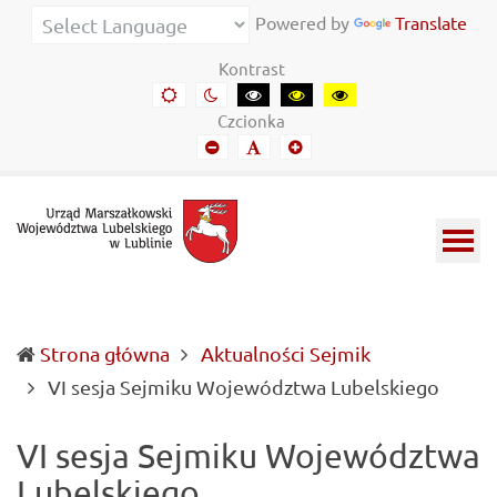
Urząd
Informacje
Powered by
Translate
Marszałkowski
o
Kontrast
Województwa
wojewódzkich
Domyślny
Kontrast
Kontrast
Kontrast
Kontrast
kontrast
nocny
czarny-
czarny-
żółto-
Lubelskiego
władzach
Czcionka
biały
żółty
czarny
Mniejszy
Domyślny
Mniejszy
w
samorządowych
font
font
font
Lublinie
i
Lubelszczyźnie
Strona główna
Aktualności Sejmik
(curre
VI sesja Sejmiku Województwa Lubelskiego
VI sesja Sejmiku Województwa
Lubelskiego