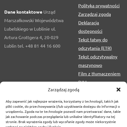
Polityka prywatności
Dane kontaktowe
Urząd
Zarządzaj zgodą
Marszałkowski Województwa
Deklaracja
Lubelskiego w Lublinie ul.
dostępności
Artura Grottgera 4, 20-029
Tekst łatwy do
Lublin tel. +48 81 44 16 600
odczytania (ETR)
Tekst odczytywalny
maszynowo
Film z tłumaczeniem
PJM
Zarządzaj zgodą
Aby zapewnić jak najlepsze wrażenia, korzystamy z technologii, takich jak
pliki cookie, do przechowywania i/lub uzyskiwania dostępu do informacji o
urządzeniu. Zgoda na te technologie pozwoli nam przetwarzać dane, takie
jak zachowanie podczas przeglądania lub unikalne identyfikatory na tej
stronie. Brak wyrażenia zgody lub wycofanie zgody może niekorzystnie
wpłynąć na niektóre cechy i funkcje.